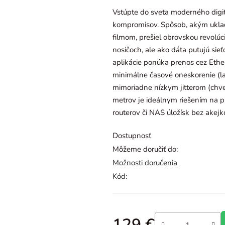
je
Vstúpte do sveta moderného digi
0,0
kompromisov. Spôsob, akým uklad
z
filmom, prešiel obrovskou revolúc
5
nosičoch, ale ako dáta putujú sie
hviezdičiek.
aplikácie ponúka prenos cez Ethe
minimálne časové oneskorenie (la
mimoriadne nízkym jitterom (chv
metrov je ideálnym riešením na p
routerov či NAS úložísk bez akejko
Dostupnosť
Môžeme doručiť do:
Možnosti doručenia
Kód:
129 €