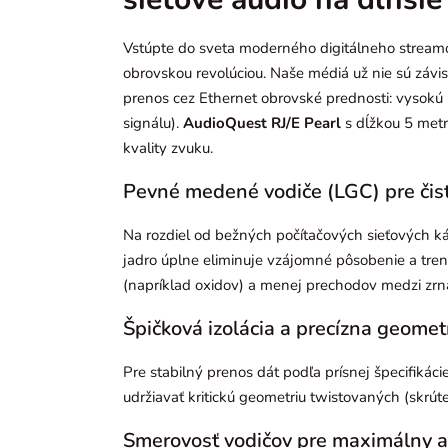
Vstúpte do sveta moderného digitálneho streamo
obrovskou revolúciou. Naše médiá už nie sú závis
prenos cez Ethernet obrovské prednosti: vysokú 
signálu).
AudioQuest RJ/E Pearl
s dĺžkou 5 metr
kvality zvuku.
Pevné medené vodiče (LGC) pre čis
Na rozdiel od bežných počítačových sieťových ká
jadro úplne eliminuje vzájomné pôsobenie a tren
(napríklad oxidov) a menej prechodov medzi zrnam
Špičková izolácia a precízna geomet
Pre stabilný prenos dát podľa prísnej špecifikáci
udržiavať kritickú geometriu twistovaných (skr
Smerovosť vodičov pre maximálny a