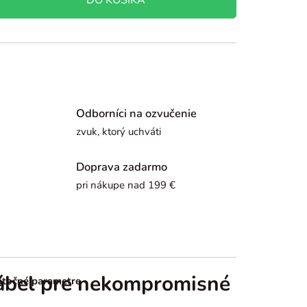
Odborníci na ozvučenie
zvuk, ktorý uchváti
Doprava zadarmo
pri nákupe nad 199 €
kábel pre nekompromisné
točné parametre