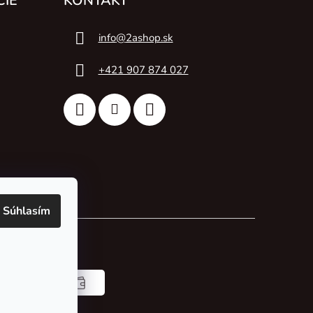
CIE
KONTAKT
info
@
2ashop.sk
+421 907 874 027
Súhlasím