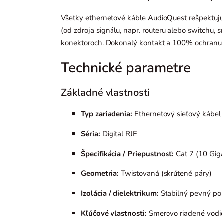
Všetky ethernetové káble AudioQuest rešpektuj
(od zdroja signálu, napr. routeru alebo switchu,
konektoroch. Dokonalý kontakt a 100% ochranu
Technické parametre
Základné vlastnosti
Typ zariadenia:
Ethernetový sieťový kábel
Séria:
Digital RJE
Špecifikácia / Priepustnosť:
Cat 7 (10 Gig
Geometria:
Twistovaná (skrútené páry)
Izolácia / dielektrikum:
Stabilný pevný pol
Kľúčové vlastnosti:
Smerovo riadené vodiče