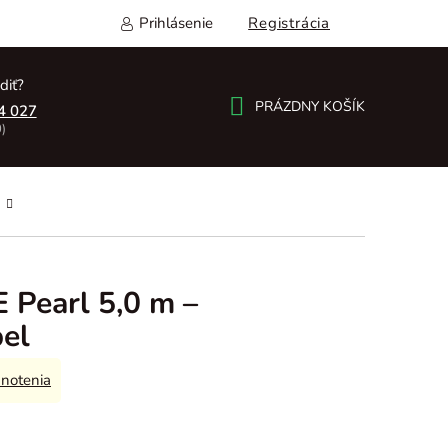
Prihlásenie
Registrácia
diť?
PRÁZDNY KOŠÍK
4 027
)
NÁKUPNÝ
KOŠÍK
 Pearl 5,0 m –
bel
notenia