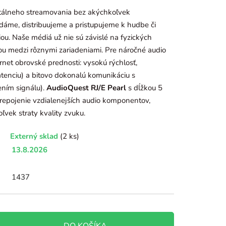
tálneho streamovania bez akýchkoľvek
áme, distribuujeme a pristupujeme k hudbe či
iou. Naše médiá už nie sú závislé na fyzických
ťou medzi rôznymi zariadeniami. Pre náročné audio
rnet obrovské prednosti: vysokú rýchlosť,
tenciu) a bitovo dokonalú komunikáciu s
ením signálu).
AudioQuest RJ/E Pearl
s dĺžkou 5
repojenie vzdialenejších audio komponentov,
ľvek straty kvality zvuku.
Externý sklad
(2 ks)
13.8.2026
1437
DO KOŠÍKA