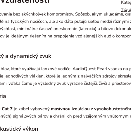
Kate
Záru
vania bez akýchkoľvek kompromisov. Spôsob, akým ukladáme, distr
lé na fyzických nosičoch, ale ako dáta putujú sieťou medzi rôznymi
rýchlosť, minimálne časové oneskorenie (latenciu) a bitovo dokon
ov je ideálnym riešením na prepojenie vzdialenejších audio kompone
tý a dynamický zvuk
blov, ktoré využívajú lankové vodiče, AudioQuest Pearl vsádza na
ie jednotlivých vlákien, ktoré je jedným z najväčších zdrojov skre
i, vďaka čomu je výsledný zvuk výrazne čistejší, živší a priestorove
ria
e
Cat 7
je kábel vybavený
masívnou izoláciou z vysokohustotnéh
útených) signálových párov a chráni ich pred vzájomným vnútorným 
kustický výkon