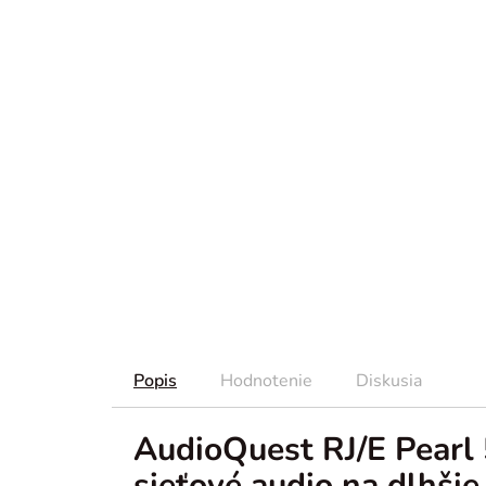
Popis
Hodnotenie
Diskusia
AudioQuest RJ/E Pearl
sieťové audio na dlhšie