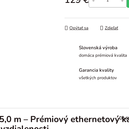
Jednotková cena:
Opýtať sa
Zdieľať
Slovenská výroba
domáca prémiová kvalita
Garancia kvality
všetkých produktov
 5,0 m – Prémiový ethernetový 
Doda
 vzdialenosti