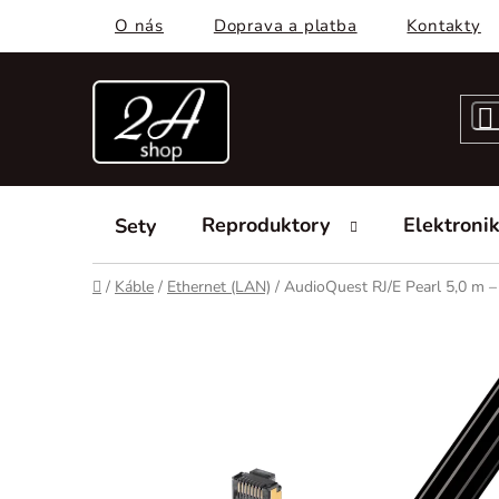
Prejsť
O nás
Doprava a platba
Kontakty
na
obsah
Reproduktory
Elektroni
Sety
Domov
/
Káble
/
Ethernet (LAN)
/
AudioQuest RJ/E Pearl 5,0 m –