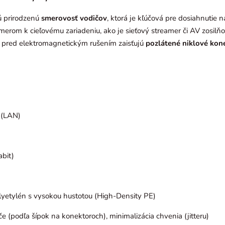
ú prirodzenú
smerovosť vodičov
, ktorá je kľúčová pre dosiahnutie
 smerom k cieľovému zariadeniu, ako je sieťový streamer či AV zosil
 pred elektromagnetickým rušením zaisťujú
pozlátené niklové kon
 (LAN)
abit)
yetylén s vysokou hustotou (High-Density PE)
 (podľa šípok na konektoroch), minimalizácia chvenia (jitteru)