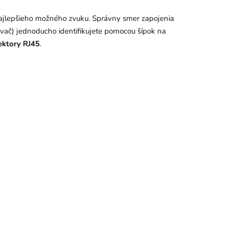
 najlepšieho možného zvuku. Správny smer zapojenia
ňovač) jednoducho identifikujete pomocou šípok na
ektory RJ45
.