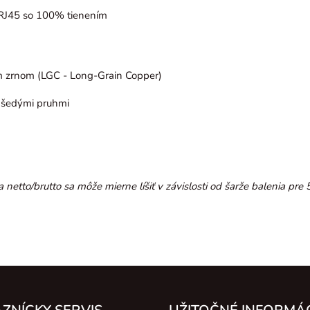
 RJ45 so 100% tienením
 zrnom (LGC - Long-Grain Copper)
 šedými pruhmi
 netto/brutto sa môže mierne líšiť v závislosti od šarže balenia pre