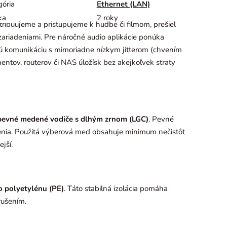
gória
Ethernet (LAN)
ka
2 roky
ibuujeme a pristupujeme k hudbe či filmom, prešiel
 zariadeniami. Pre náročné audio aplikácie ponúka
alú komunikáciu s mimoriadne nízkym jitterom (chvením
ntov, routerov či NAS úložísk bez akejkoľvek straty
pevné medené vodiče s dlhým zrnom (LGC)
. Pevné
slenia. Použitá výberová meď obsahuje minimum nečistôt
jší.
o polyetylénu (PE)
. Táto stabilná izolácia pomáha
rušením.