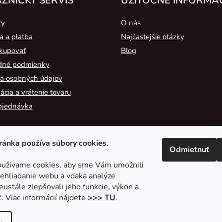
ZNÍCKY SERVIS
UŽITOČNÉ INFORMÁ
ty
O nás
a a platba
Najčastejšie otázky
kupovať
Blog
né podmienky
a osobných údajov
cia a vrátenie tovaru
bjednávka
ánka používa súbory cookies.
Odmietnuť
užívame cookies, aby sme Vám umožnili
ehliadanie webu a vďaka analýze
2A Acoustic
ustále zlepšovali jeho funkcie, výkon a
. Viac informácií nájdete
>>> TU
.