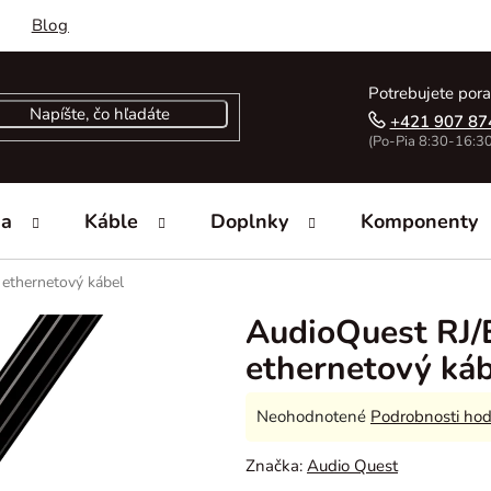
Blog
Potrebujete pora
+421 907 87
(Po-Pia 8:30-16:30
ka
Káble
Doplnky
Komponenty
 ethernetový kábel
AudioQuest RJ/E
ethernetový ká
Priemerné
Neohodnotené
Podrobnosti hod
hodnotenie
Značka:
Audio Quest
produktu