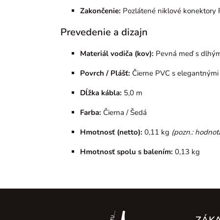
Zakončenie:
Pozlátené niklové konektory
Prevedenie a dizajn
Materiál vodiča (kov):
Pevná meď s dlhým
Povrch / Plášť:
Čierne PVC s elegantnými
Dĺžka kábla:
5,0 m
Farba:
Čierna / Šedá
Hmotnosť (netto):
0,11 kg
(pozn.: hodnota
Hmotnosť spolu s balením:
0,13 kg
Z