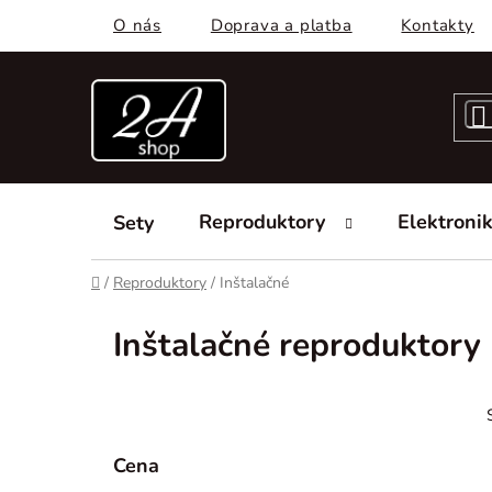
Prejsť
O nás
Doprava a platba
Kontakty
na
obsah
Reproduktory
Elektroni
Sety
Domov
/
Reproduktory
/
Inštalačné
Inštalačné reproduktory
B
o
č
Cena