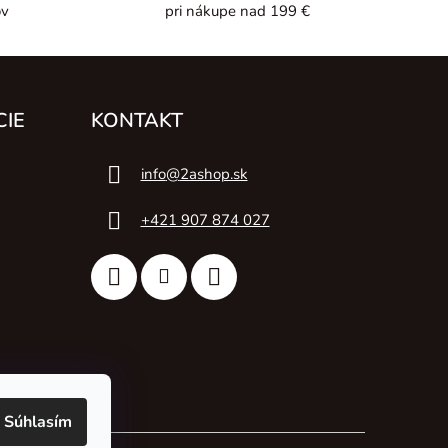
ov
pri nákupe nad 199 €
CIE
KONTAKT
info
@
2ashop.sk
+421 907 874 027
Súhlasím