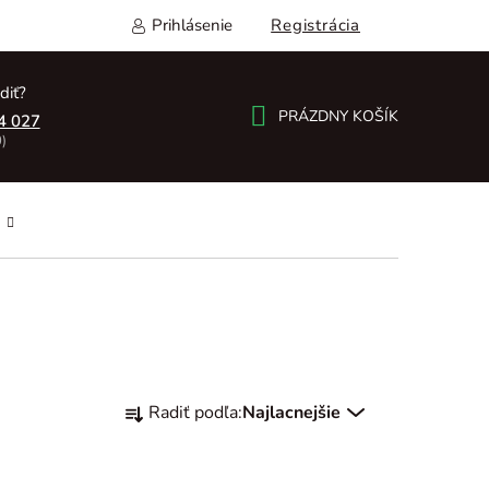
Prihlásenie
Registrácia
diť?
PRÁZDNY KOŠÍK
4 027
)
NÁKUPNÝ
KOŠÍK
R
Radiť podľa:
Najlacnejšie
a
d