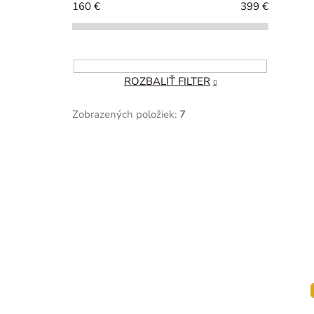
n
160
€
399
€
ý
p
a
ROZBALIŤ FILTER
n
e
Zobrazených položiek:
7
l