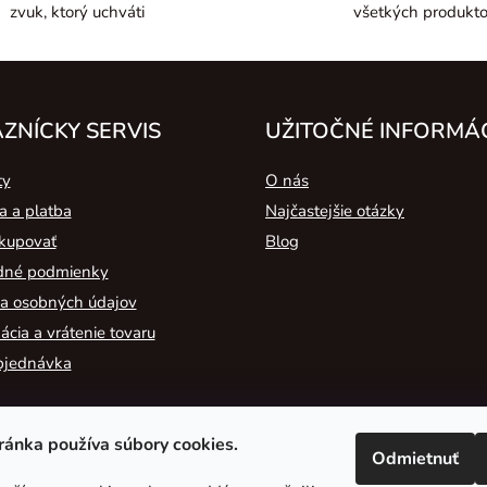
zvuk, ktorý uchváti
všetkých produkt
a
c
i
e
p
ZNÍCKY SERVIS
UŽITOČNÉ INFORMÁ
r
v
ty
O nás
k
y
a a platba
Najčastejšie otázky
v
kupovať
Blog
ý
né podmienky
p
a osobných údajov
i
s
cia a vrátenie tovaru
u
bjednávka
ánka používa súbory cookies.
Odmietnuť