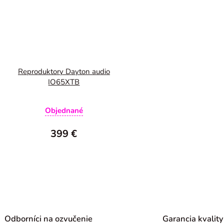
Reproduktory Dayton audio
IO65XTB
Objednané
399 €
O
v
l
á
Odborníci na ozvučenie
Garancia kvality
d