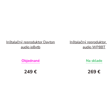
Inštalačný reproduktor Dayton
Inštalačný reproduktor
audio io8xtb
audio WP8BT
Objednané
Na sklade
249 €
269 €