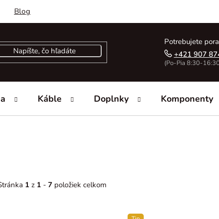
Blog
Potrebujete pora
+421 907 87
(Po-Pia 8:30-16:30
ka
Káble
Doplnky
Komponenty
Stránka
1
z
1
-
7
položiek celkom
V
Tip