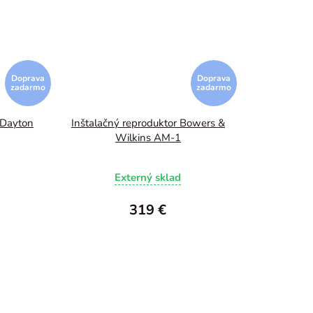
Doprava
Doprava
zadarmo
zadarmo
 Dayton
Inštalačný reproduktor Bowers &
Wilkins AM-1
Externý sklad
319 €