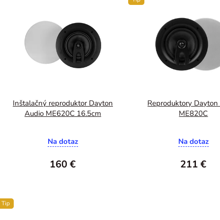
ý
p
i
s
p
r
o
Inštalačný reproduktor Dayton
Reproduktory Dayton
d
Audio ME620C 16.5cm
ME820C
u
k
Na dotaz
Na dotaz
t
160 €
211 €
o
v
Tip