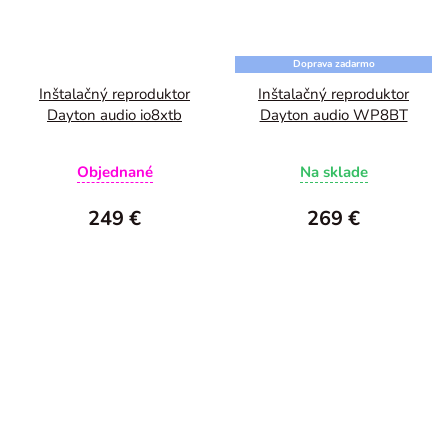
Doprava zadarmo
Inštalačný reproduktor
Inštalačný reproduktor
Dayton audio io8xtb
Dayton audio WP8BT
Objednané
Na sklade
249 €
269 €