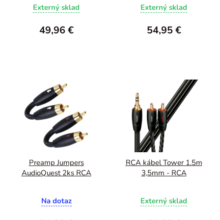
Externý sklad
Externý sklad
49,96 €
54,95 €
Preamp Jumpers
RCA kábel Tower 1.5m
AudioQuest 2ks RCA
3,5mm - RCA
Na dotaz
Externý sklad