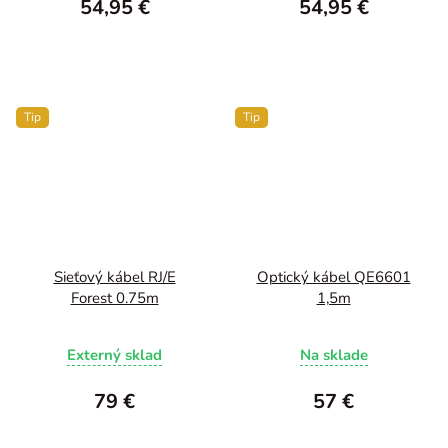
54,95 €
54,95 €
Tip
Tip
Sieťový kábel RJ/E
Optický kábel QE6601
Forest 0.75m
1,5m
Externý sklad
Na sklade
79 €
57 €