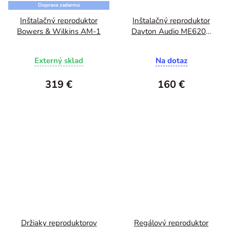
Doprava zadarmo
Inštalačný reproduktor
Inštalačný reproduktor
Bowers & Wilkins AM-1
Dayton Audio ME620C
16.5cm
Externý sklad
Na dotaz
319 €
160 €
Držiaky reproduktorov
Regálový reproduktor