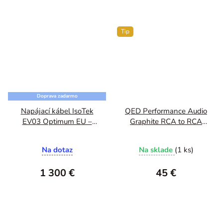
Tip
Doprava zadarmo
Napájací kábel IsoTek
QED Performance Audio
EV03 Optimum EU –
Graphite RCA to RCA
C15 3m
1m
Na dotaz
Na sklade
(1 ks)
1 300 €
45 €