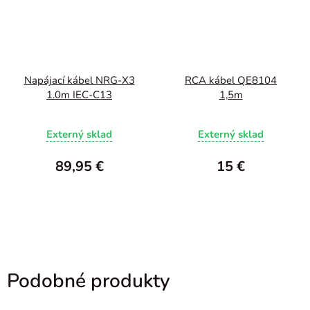
Napájací kábel NRG-X3
RCA kábel QE8104
1.0m IEC-C13
1,5m
Externý sklad
Externý sklad
89,95 €
15 €
Podobné produkty