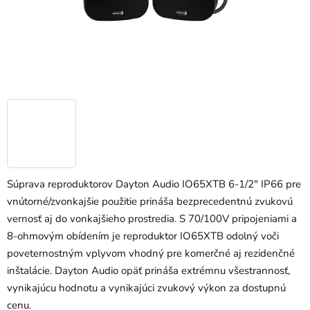
Súprava reproduktorov Dayton Audio IO65XTB 6-1/2" IP66 pre
vnútorné/zvonkajšie použitie prináša bezprecedentnú zvukovú
vernosť aj do vonkajšieho prostredia. S 70/100V pripojeniami a
8-ohmovým obídením je reproduktor IO65XTB odolný voči
poveternostným vplyvom vhodný pre komerčné aj rezidenčné
inštalácie. Dayton Audio opäť prináša extrémnu všestrannosť,
vynikajúcu hodnotu a vynikajúci zvukový výkon za dostupnú
cenu.