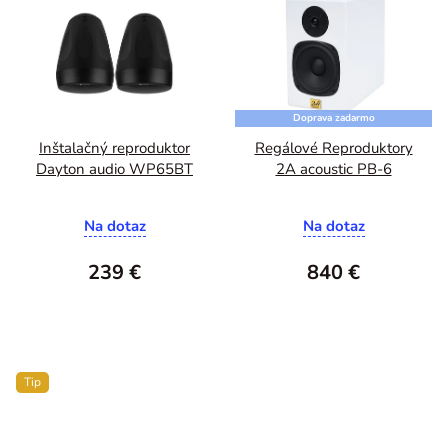
Doprava zadarmo
Inštalačný reproduktor
Regálové Reproduktory
Dayton audio WP65BT
2A acoustic PB-6
Priemerné
Na dotaz
Na dotaz
hodnotenie
produktu
239 €
840 €
je
5,0
z
5
Tip
hviezdičiek.