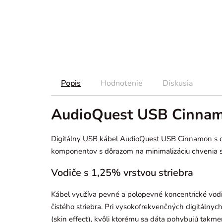
Popis
Hodnotenie
Diskusia
AudioQuest USB Cinnam
Digitálny USB kábel AudioQuest USB Cinnamon s dĺ
komponentov s dôrazom na minimalizáciu chvenia sign
Vodiče s 1,25% vrstvou striebra
Kábel využíva pevné a polopevné koncentrické vodi
čistého striebra. Pri vysokofrekvenčných digitáln
(skin effect), kvôli ktorému sa dáta pohybujú takme