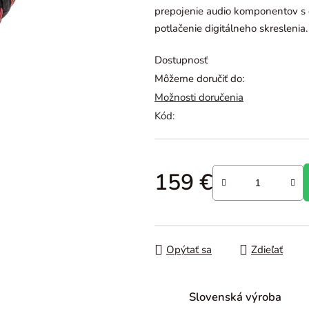
prepojenie audio komponentov s d
z
potlačenie digitálneho skreslenia.
5
hviezdičiek.
Dostupnosť
Môžeme doručiť do:
Možnosti doručenia
Kód:
159 €
Jednotková cena:
Opýtať sa
Zdieľať
Slovenská výroba