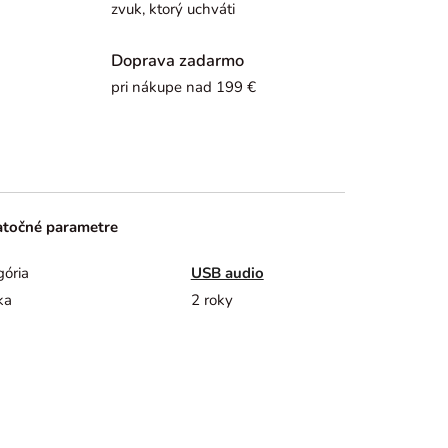
zvuk, ktorý uchváti
Doprava zadarmo
pri nákupe nad 199 €
točné parametre
gória
USB audio
ka
2 roky