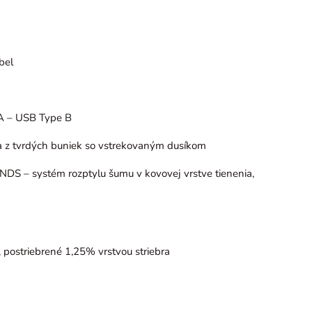
bel
A – USB Type B
a z tvrdých buniek so vstrekovaným dusíkom
NDS – systém rozptylu šumu v kovovej vrstve tienenia,
postriebrené 1,25% vrstvou striebra