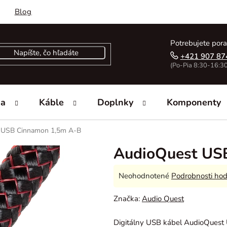
Blog
Potrebujete pora
+421 907 87
(Po-Pia 8:30-16:30
ka
Káble
Doplnky
Komponenty
 USB Cinnamon 1,5m A-B
AudioQuest US
Priemerné
Neohodnotené
Podrobnosti hod
hodnotenie
Značka:
Audio Quest
produktu
je
Digitálny USB kábel AudioQuest 
0,0