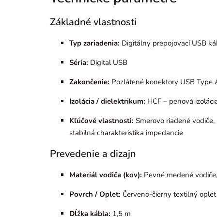
Základné vlastnosti
Typ zariadenia:
Digitálny prepojovací USB ká
Séria:
Digital USB
Zakončenie:
Pozlátené konektory USB Type 
Izolácia / dielektrikum:
HCF – penová izoláci
Kľúčové vlastnosti:
Smerovo riadené vodiče, 
stabilná charakteristika impedancie
Prevedenie a dizajn
Materiál vodiča (kov):
Pevné medené vodiče, 
Povrch / Oplet:
Červeno-čierny textilný oplet
Dĺžka kábla:
1,5 m