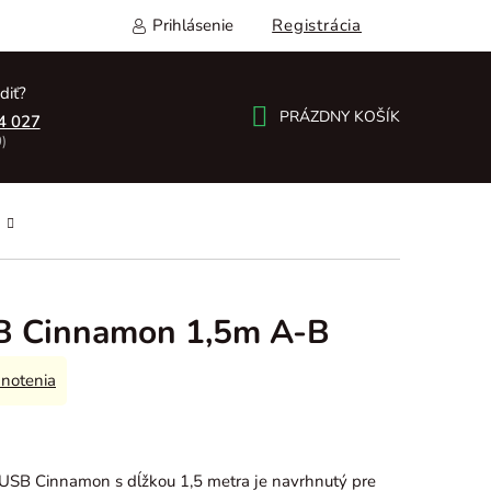
Prihlásenie
Registrácia
diť?
PRÁZDNY KOŠÍK
4 027
)
NÁKUPNÝ
KOŠÍK
B Cinnamon 1,5m A-B
notenia
USB Cinnamon s dĺžkou 1,5 metra je navrhnutý pre