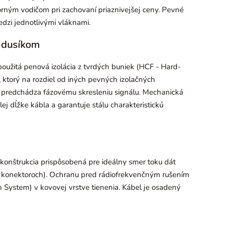
borným vodičom pri zachovaní priaznivejšej ceny. Pevné
zi jednotlivými vláknami.
 dusíkom
použitá penová izolácia z tvrdých buniek (HCF - Hard-
, ktorý na rozdiel od iných pevných izolačných
m predchádza fázovému skresleniu signálu. Mechanická
lej dĺžke kábla a garantuje stálu charakteristickú
konštrukcia prispôsobená pre ideálny smer toku dát
 na konektoroch). Ochranu pred rádiofrekvenčným rušením
 System) v kovovej vrstve tienenia. Kábel je osadený