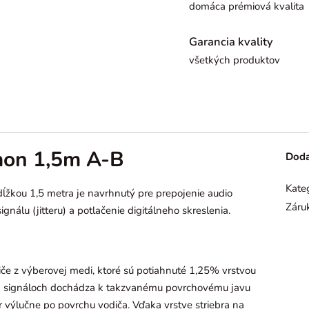
domáca prémiová kvalita
Garancia kvality
všetkých produktov
on 1,5m A-B
Doda
Kate
žkou 1,5 metra je navrhnutý pre prepojenie audio
Záru
álu (jitteru) a potlačenie digitálneho skreslenia.
če z výberovej medi, ktoré sú potiahnuté 1,25% vrstvou
ych signáloch dochádza k takzvanému povrchovému javu
r výlučne po povrchu vodiča. Vďaka vrstve striebra na