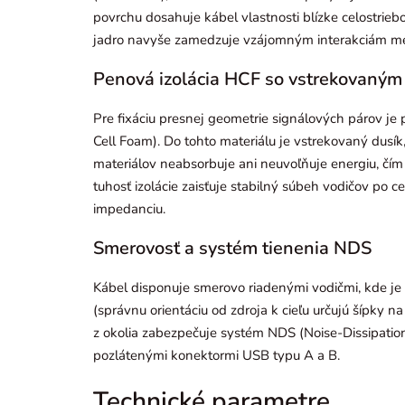
povrchu dosahuje kábel vlastnosti blízke celostrie
jadro navyše zamedzuje vzájomným interakciám med
Penová izolácia HCF so vstrekovaným
Pre fixáciu presnej geometrie signálových párov je 
Cell Foam). Do tohto materiálu je vstrekovaný dusík
materiálov neabsorbuje ani neuvoľňuje energiu, čí
tuhosť izolácie zaisťuje stabilný súbeh vodičov po ce
impedanciu.
Smerovosť a systém tienenia NDS
Kábel disponuje smerovo riadenými vodičmi, kde je 
(správnu orientáciu od zdroja k cieľu určujú šípky
z okolia zabezpečuje systém NDS (Noise-Dissipation
pozlátenými konektormi USB typu A a B.
Technické parametre