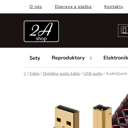
Prejsť
O nás
Doprava a platba
Kontakty
na
obsah
Reproduktory
Elektroni
Sety
Domov
/
Káble
/
Digitálne audio káble
/
USB audio
/
AudioQuest