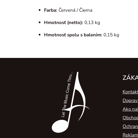
Farba:
Červená / Čierna
Hmotnosť (netto):
0,13 kg
Hmotnosť spolu s balením:
0,15 kg
Z
á
ZÁKA
p
Kontak
ä
Doprav
t
Ako na
i
Obchod
e
Ochran
Reklamá