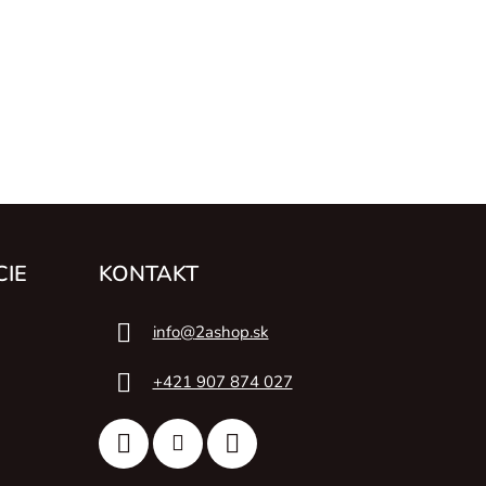
CIE
KONTAKT
info
@
2ashop.sk
+421 907 874 027