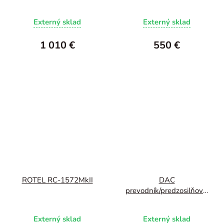
SMSL SU-10
SMSL D300 Pro
Externý sklad
Externý sklad
1 010 €
550 €
ROTEL RC-1572MkII
DAC
prevodník/predzosilňovač
SMSL D6S
Externý sklad
Externý sklad