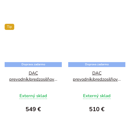
5,0
z
5
Tip
hviezdičiek.
Doprava zadarmo
Doprava zadarmo
DAC
DAC
prevodník/predzosilňovač
prevodník/predzosilňovač
SMSL SU-9 Pro DAC
SMSL RAW-DAC1
Externý sklad
Externý sklad
549 €
510 €