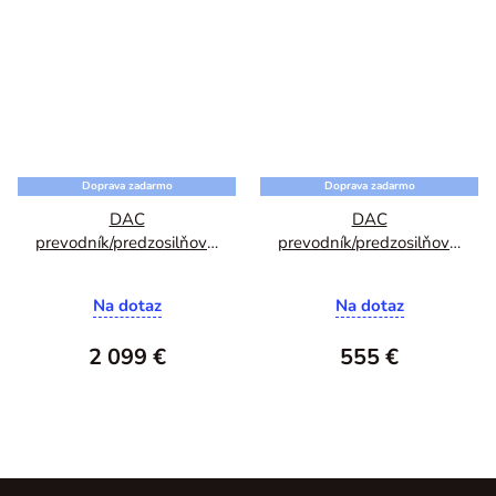
Doprava zadarmo
Doprava zadarmo
DAC
DAC
prevodník/predzosilňovač
prevodník/predzosilňovač
ROTEL RC-1590MkII
SMSL SU-9 Ultra
Na dotaz
Na dotaz
2 099 €
555 €
Z