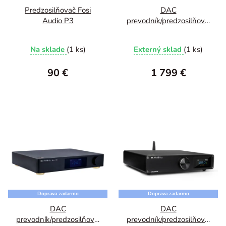
Predzosilňovač Fosi
DAC
Audio P3
prevodník/predzosilňovač
SMSL VMV D3R
Flagship
Na sklade
(1 ks)
Externý sklad
(1 ks)
90 €
1 799 €
Doprava zadarmo
Doprava zadarmo
DAC
DAC
prevodník/predzosilňovač
prevodník/predzosilňovač