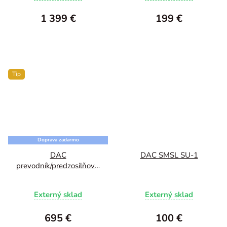
1 399 €
199 €
Tip
Doprava zadarmo
DAC
DAC SMSL SU-1
prevodník/predzosilňovač
SMSL D400 Pro
Priemerné
Externý sklad
Externý sklad
hodnotenie
produktu
695 €
100 €
je