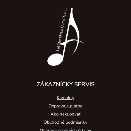
á
p
ä
t
i
e
ZÁKAZNÍCKY SERVIS
Kontakty
Doprava a platba
Ako nakupovať
Obchodné podmienky
Ochrana osobných údajov