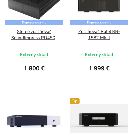
Doprava zadarmo
Doprava zadarmo
Stereo zosilňovač
Zosilňovač Rotel RB-
SoundImpress PU450-
1582 Mk II
2CH
Externý sklad
Externý sklad
1 800 €
1 999 €
Tip