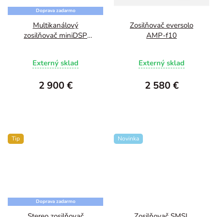
Doprava zadarmo
Multikanálový
Zosilňovač eversolo
zosilňovač miniDSP
AMP-f10
AMP-8
Externý sklad
Externý sklad
2 900 €
2 580 €
Tip
Novinka
Doprava zadarmo
Stereo zosilňovač
Zosilňovač SMSL