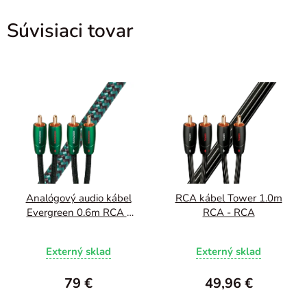
Súvisiaci tovar
Analógový audio kábel
RCA kábel Tower 1.0m
Evergreen 0.6m RCA -
RCA - RCA
RCA
Externý sklad
Externý sklad
79 €
49,96 €