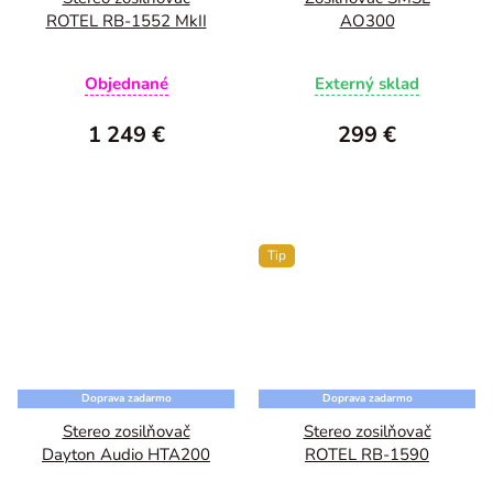
ROTEL RB-1552 MkII
AO300
Objednané
Externý sklad
1 249 €
299 €
Tip
Doprava zadarmo
Doprava zadarmo
Stereo zosilňovač
Stereo zosilňovač
Dayton Audio HTA200
ROTEL RB-1590