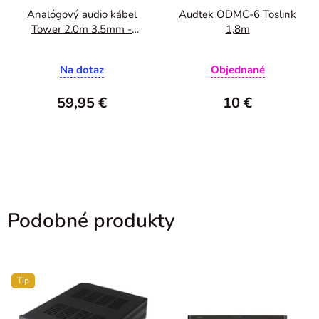
Analógový audio kábel
Audtek ODMC-6 Toslink
Tower 2.0m 3.5mm -
1,8m
3.5mm
Na dotaz
Objednané
59,95 €
10 €
Podobné produkty
Tip