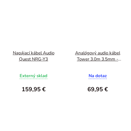
Napájací kábel Audio
Analógový audio kábel
Quest NRG-Y3
Tower 3.0m 3.5mm -
3.5mm
Externý sklad
Na dotaz
159,95 €
69,95 €