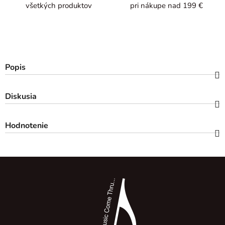
všetkých produktov
pri nákupe nad 199 €
Popis
Diskusia
Hodnotenie
Z
á
p
ä
t