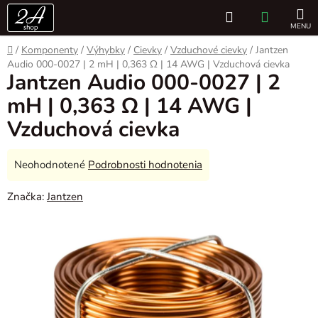
Prejsť
Hľadať
NÁKUP
na
obsah
KOŠÍK
Domov
/
Komponenty
/
Výhybky
/
Cievky
/
Vzduchové cievky
/
Jantzen
Audio 000-0027 | 2 mH | 0,363 Ω | 14 AWG | Vzduchová cievka
Jantzen Audio 000-0027 | 2
mH | 0,363 Ω | 14 AWG |
Vzduchová cievka
Priemerné
Neohodnotené
Podrobnosti hodnotenia
hodnotenie
Značka:
Jantzen
produktu
je
0,0
z
5
hviezdičiek.