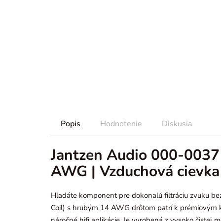
Popis
Hodnotenie
Diskusia
Jantzen Audio 000-0037 |
AWG | Vzduchová cievka
Hľadáte komponent pre dokonalú filtráciu zvuku be
Coil) s hrubým 14 AWG drôtom patrí k prémiovým
náročné hifi aplikácie. Je vyrobená z vysoko čiste