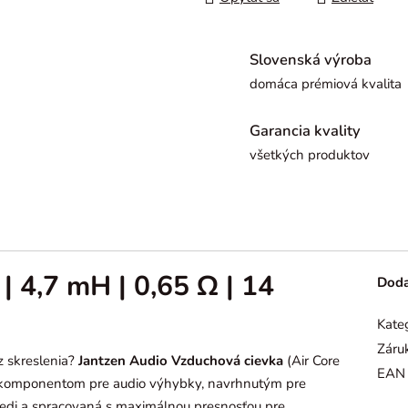
Slovenská výroba
domáca prémiová kvalita
Garancia kvality
všetkých produktov
 4,7 mH | 0,65 Ω | 14
Doda
Kate
Záru
z skreslenia?
Jantzen Audio Vzduchová cievka
(Air Core
EAN
 komponentom pre audio výhybky, navrhnutým pre
j medi a spracovaná s maximálnou presnosťou pre