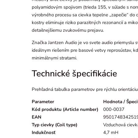
polyamidovým spojivom (trieda 155, v súlade s n
výrobného procesu sa cievka tepelne „zapečie“ do 
kostry eliminuje riziko parazitných rezonancií a mikov
detailnejšiemu zvukovému prejavu.
Značka Jantzen Audio je vo svete audio priemyslu s
ideálnym riešením pre basové vetvy reprosústav, k
minimálnymi stratami.
Technické špecifikácie
Prehľadná tabuľka parametrov pre rýchlu orientáciu
Parameter
Hodnota / Špeci
Kód produktu (Article number)
000-0037
EAN
950174834251
Typ cievky (Coil type)
Vzduchová cievka 
Indukčnosť
4,7 mH