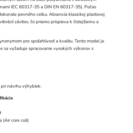
ormami IEC 60317-35 a DIN EN 60317-35). Počas
dokonale pevného celku. Absencia klasickej plastovej
ibrácií závitov, čo priamo prispieva k čistejšiemu a
ynonymom pre spoľahlivosť a kvalitu. Tento model je
de sa vyžaduje spracovanie vysokých výkonov s
 pri návrhu výhybiek:
fikácia
9
(Air core coil)