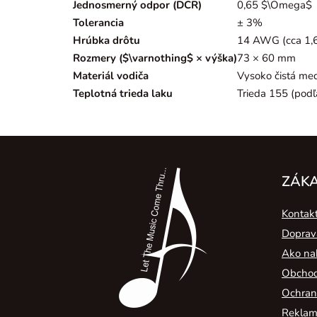
Jednosmerný odpor (DCR)
0,65
$\Omega$
Tolerancia
± 3%
Hrúbka drôtu
14 AWG (cca 1,
Rozmery (
$\varnothing$
× výška)
73 × 60 mm
Materiál vodiča
Vysoko čistá me
Teplotná trieda laku
Trieda 155 (pod
Z
á
ZÁKA
p
Kontak
ä
Doprav
t
Ako na
i
Obchod
e
Ochran
Reklamá