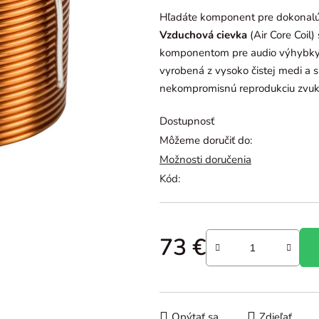
je
Hľadáte komponent pre dokonalú f
0,0
Vzduchová cievka
(Air Core Coil
z
komponentom pre audio výhybky, n
5
vyrobená z vysoko čistej medi a
hviezdičiek.
nekompromisnú reprodukciu zvuk
Dostupnosť
Môžeme doručiť do:
Možnosti doručenia
Kód:
73 €
Jednotková cena:
Opýtať sa
Zdieľať