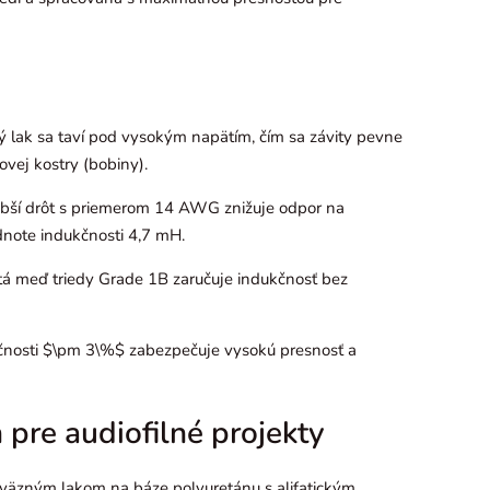
ý lak sa taví pod vysokým napätím, čím sa závity pevne
ovej kostry (bobiny).
bší drôt s priemerom 14 AWG znižuje odpor na
odnote indukčnosti 4,7 mH.
tá meď triedy Grade 1B zaručuje indukčnosť bez
čnosti
$\pm 3\%$
zabezpečuje vysokú presnosť a
pre audiofilné projekty
väzným lakom na báze polyuretánu s alifatickým