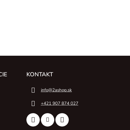
CIE
KONTAKT
info
@
2ashop.sk
+421 907 874 027