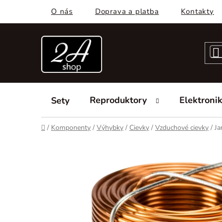
Prejsť
O nás
Doprava a platba
Kontakty
na
obsah
Reproduktory
Elektroni
Sety
Domov
/
Komponenty
/
Výhybky
/
Cievky
/
Vzduchové cievky
/
Ja