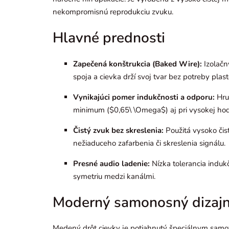
nekompromisnú reprodukciu zvuku.
Hlavné prednosti
Zapečená konštrukcia (Baked Wire):
Izolačn
spoja a cievka drží svoj tvar bez potreby plast
Vynikajúci pomer indukčnosti a odporu:
Hru
minimum (
$0,65\ \Omega$
) aj pri vysokej h
Čistý zvuk bez skreslenia:
Použitá vysoko čis
nežiaduceho zafarbenia či skreslenia signálu.
Presné audio ladenie:
Nízka tolerancia induk
symetriu medzi kanálmi.
Moderný samonosný dizajn 
Medený drôt cievky je potiahnutý špeciálnym samo