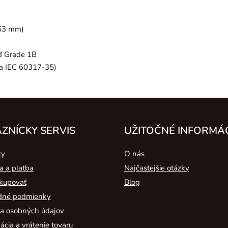
63 mm)
ď Grade 1B
ľa IEC 60317-35)
ZNÍCKY SERVIS
UŽITOČNÉ INFORMÁ
ty
O nás
a a platba
Najčastejšie otázky
kupovať
Blog
né podmienky
a osobných údajov
cia a vrátenie tovaru