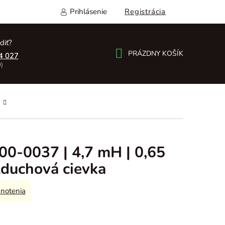
Prihlásenie
Registrácia
diť?
PRÁZDNY KOŠÍK
4 027
)
NÁKUPNÝ
KOŠÍK
00-0037 | 4,7 mH | 0,65
zduchová cievka
notenia