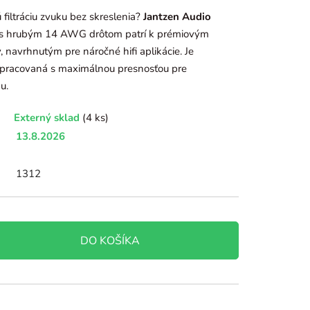
iltráciu zvuku bez skreslenia?
Jantzen Audio
) s hrubým 14 AWG drôtom patrí k prémiovým
avrhnutým pre náročné hifi aplikácie. Je
 spracovaná s maximálnou presnosťou pre
u.
Externý sklad
(4 ks)
13.8.2026
1312
DO KOŠÍKA