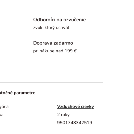
Odborníci na ozvučenie
zvuk, ktorý uchváti
Doprava zadarmo
pri nákupe nad 199 €
točné parametre
gória
Vzduchové cievky
ka
2 roky
9501748342519