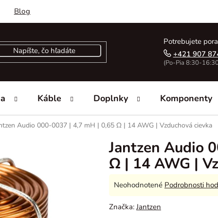
Blog
Potrebujete pora
+421 907 87
(Po-Pia 8:30-16:30
ka
Káble
Doplnky
Komponenty
ntzen Audio 000-0037 | 4,7 mH | 0,65 Ω | 14 AWG | Vzduchová cievka
Jantzen Audio 0
Ω | 14 AWG | V
Priemerné
Neohodnotené
Podrobnosti hod
hodnotenie
Značka:
Jantzen
produktu