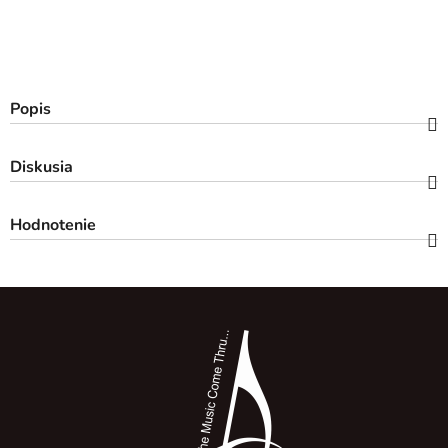
Popis
Diskusia
Hodnotenie
Z
á
p
ä
t