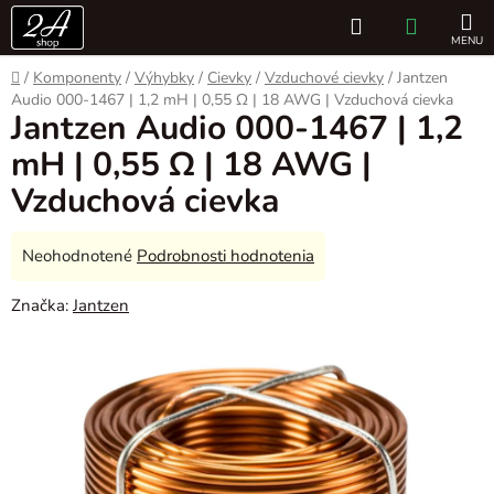
Prejsť
Hľadať
NÁKUP
na
obsah
KOŠÍK
Domov
/
Komponenty
/
Výhybky
/
Cievky
/
Vzduchové cievky
/
Jantzen
Audio 000-1467 | 1,2 mH | 0,55 Ω | 18 AWG | Vzduchová cievka
Jantzen Audio 000-1467 | 1,2
mH | 0,55 Ω | 18 AWG |
Vzduchová cievka
Priemerné
Neohodnotené
Podrobnosti hodnotenia
hodnotenie
Značka:
Jantzen
produktu
je
0,0
z
5
hviezdičiek.