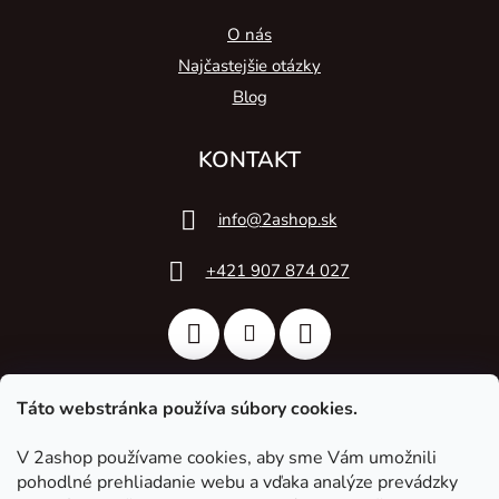
O nás
Najčastejšie otázky
Blog
KONTAKT
info
@
2ashop.sk
+421 907 874 027
Táto webstránka používa súbory cookies.
V 2ashop používame cookies, aby sme Vám umožnili
2A Acoustic
pohodlné prehliadanie webu a vďaka analýze prevádzky