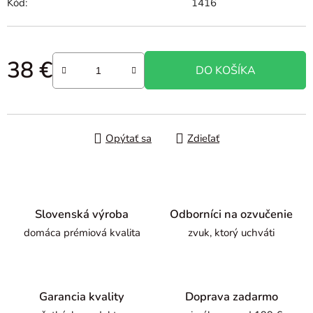
Kód:
1416
38 €
DO KOŠÍKA
Jednotková cena:
Opýtať sa
Zdieľať
Slovenská výroba
Odborníci na ozvučenie
domáca prémiová kvalita
zvuk, ktorý uchváti
Garancia kvality
Doprava zadarmo