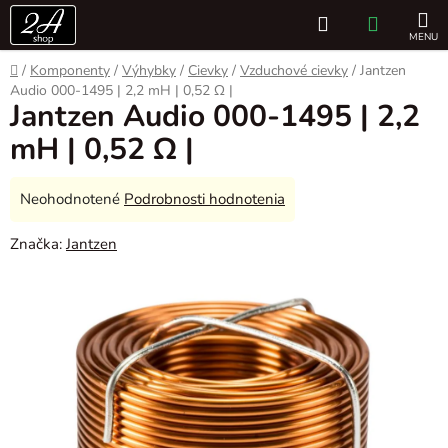
Prejsť
Hľadať
NÁKUP
na
obsah
KOŠÍK
Domov
/
Komponenty
/
Výhybky
/
Cievky
/
Vzduchové cievky
/
Jantzen
Audio 000-1495 | 2,2 mH | 0,52 Ω |
Jantzen Audio 000-1495 | 2,2
mH | 0,52 Ω |
Priemerné
Neohodnotené
Podrobnosti hodnotenia
hodnotenie
Značka:
Jantzen
produktu
je
0,0
z
5
hviezdičiek.