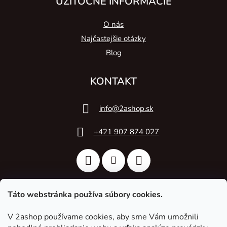
UŽITOČNÉ INFORMÁCIE
O nás
Najčastejšie otázky
Blog
KONTAKT
info
@
2ashop.sk
+421 907 874 027
Táto webstránka používa súbory cookies.
V 2ashop používame cookies, aby sme Vám umožnili
2A Acoustic