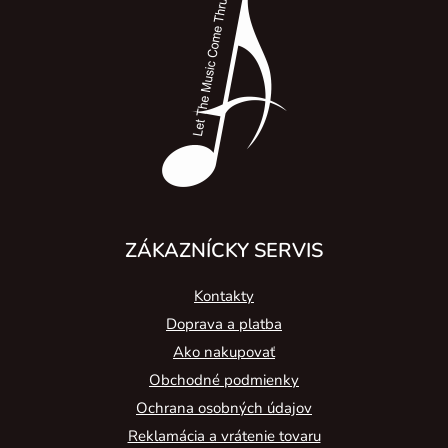
p
ä
t
i
e
ZÁKAZNÍCKY SERVIS
Kontakty
Doprava a platba
Ako nakupovať
Obchodné podmienky
Ochrana osobných údajov
Reklamácia a vrátenie tovaru