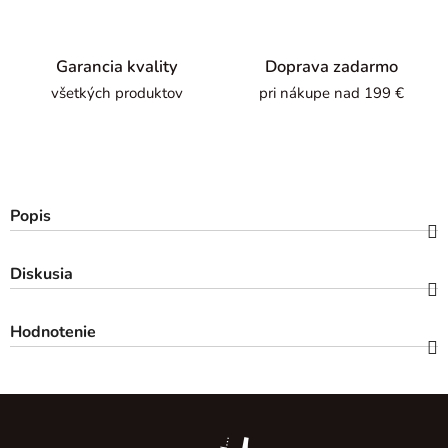
Garancia kvality
Doprava zadarmo
všetkých produktov
pri nákupe nad 199 €
Popis
Diskusia
Hodnotenie
Z
á