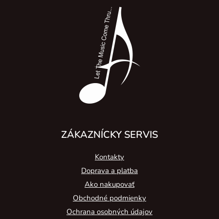
á
p
ä
t
i
e
ZÁKAZNÍCKY SERVIS
Kontakty
Doprava a platba
Ako nakupovať
Obchodné podmienky
Ochrana osobných údajov