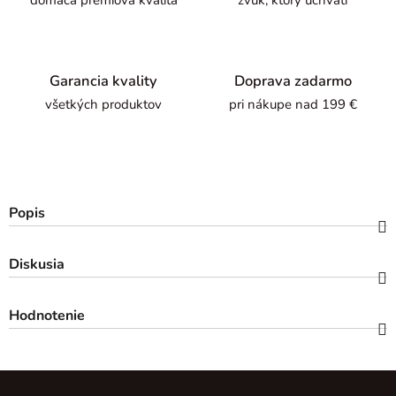
domáca prémiová kvalita
zvuk, ktorý uchváti
Garancia kvality
Doprava zadarmo
všetkých produktov
pri nákupe nad 199 €
Popis
Diskusia
Hodnotenie
Z