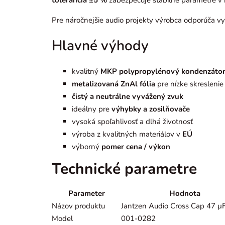
tolerancia ±5 %
zabezpečuje stabilné parametre v k
Pre náročnejšie audio projekty výrobca odporúča vy
Hlavné výhody
kvalitný
MKP polypropylénový kondenzáto
metalizovaná ZnAl fólia
pre nízke skreslenie
čistý a neutrálne vyvážený zvuk
ideálny pre
výhybky a zosilňovače
vysoká spoľahlivosť a dlhá životnosť
výroba z kvalitných materiálov v
EÚ
výborný
pomer cena / výkon
Technické parametre
Parameter
Hodnota
Názov produktu
Jantzen Audio Cross Cap 47 µ
Model
001-0282