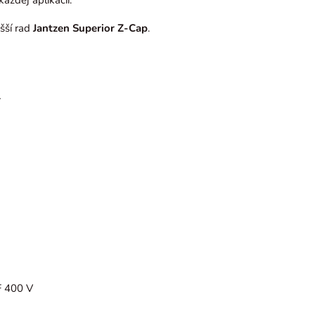
aždej aplikácii.
šší rad
Jantzen Superior Z-Cap
.
r
F 400 V