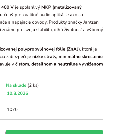
/ 400 V
je spoľahlivý
MKP (metalizovaný
 určený pre kvalitné audio aplikácie ako sú
vače a napájacie obvody. Produkty značky
Jantzen
známe pre svoju stabilitu, dlhú životnosť a výborný
izovanej polypropylénovej fólie (ZnAl)
, ktorá je
cia zabezpečuje
nízke straty, minimálne skreslenie
javuje v
čistom, detailnom a neutrálne vyváženom
Na sklade
(2 ks)
10.8.2026
1070