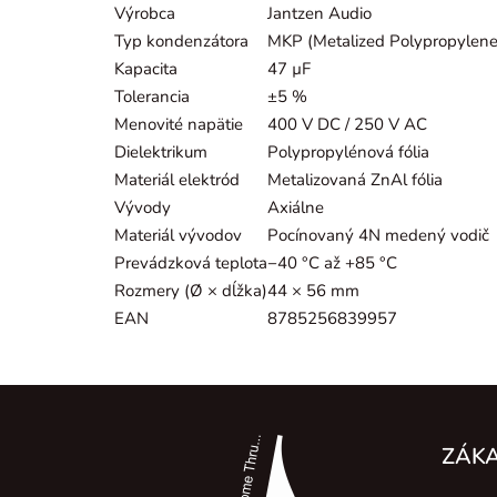
Výrobca
Jantzen Audio
Typ kondenzátora
MKP (Metalized Polypropylene
Kapacita
47 µF
Tolerancia
±5 %
Menovité napätie
400 V DC / 250 V AC
Dielektrikum
Polypropylénová fólia
Materiál elektród
Metalizovaná ZnAl fólia
Vývody
Axiálne
Materiál vývodov
Pocínovaný 4N medený vodič
Prevádzková teplota
−40 °C až +85 °C
Rozmery (Ø × dĺžka)
44 × 56 mm
EAN
8785256839957
Z
á
ZÁKA
p