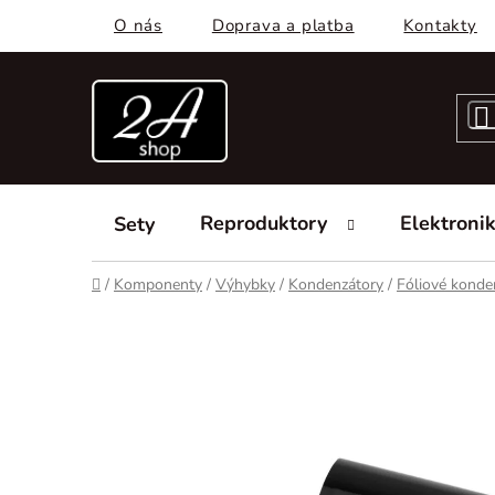
Prejsť
O nás
Doprava a platba
Kontakty
na
obsah
Reproduktory
Elektroni
Sety
Domov
/
Komponenty
/
Výhybky
/
Kondenzátory
/
Fóliové konde