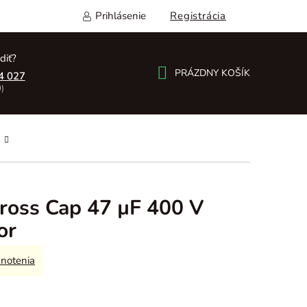
Prihlásenie
Registrácia
diť?
PRÁZDNY KOŠÍK
4 027
)
NÁKUPNÝ
KOŠÍK
ross Cap 47 µF 400 V
or
notenia