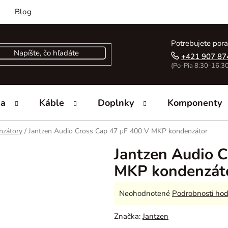
Blog
Potrebujete pora
+421 907 87
(Po-Pia 8:30-16:30
ka
Káble
Doplnky
Komponenty
nzátory
/
Jantzen Audio Cross Cap 47 µF 400 V MKP kondenzátor
Jantzen Audio C
MKP kondenzát
Priemerné
Neohodnotené
Podrobnosti hod
hodnotenie
Značka:
Jantzen
produktu