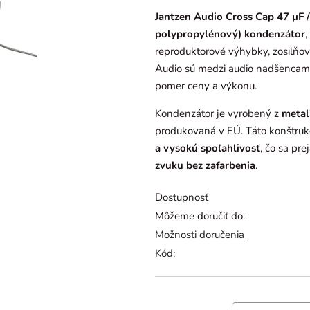
je
Jantzen Audio Cross Cap 47 µF 
0,0
polypropylénový) kondenzátor
,
z
reproduktorové výhybky, zosilňo
5
Audio
sú medzi audio nadšencami 
hviezdičiek.
pomer ceny a výkonu.
Kondenzátor je vyrobený z
metal
produkovaná v EÚ. Táto konštruk
a vysokú spoľahlivosť
, čo sa pre
zvuku bez zafarbenia
.
Dostupnosť
Môžeme doručiť do:
Možnosti doručenia
Kód: