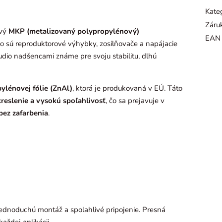
Kate
Záru
ivý
MKP (metalizovaný polypropylénový)
EAN
ako sú reproduktorové výhybky, zosilňovače a napájacie
dio nadšencami známe pre svoju stabilitu, dlhú
ylénovej fólie (ZnAl)
, ktorá je produkovaná v EÚ. Táto
kreslenie a vysokú spoľahlivosť
, čo sa prejavuje v
bez zafarbenia
.
dnoduchú montáž a spoľahlivé pripojenie. Presná