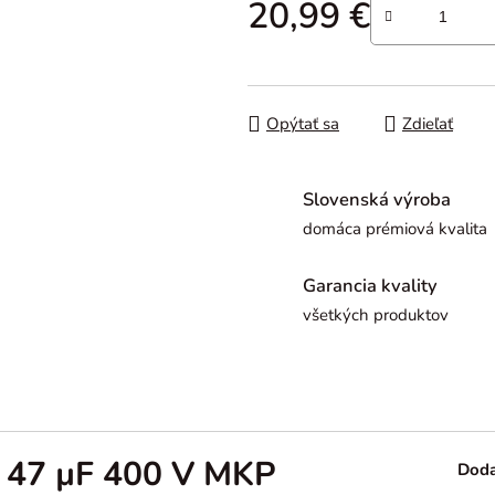
20,99 €
Jednotková cena:
Opýtať sa
Zdieľať
Slovenská výroba
domáca prémiová kvalita
Garancia kvality
všetkých produktov
p 47 µF 400 V MKP
Doda