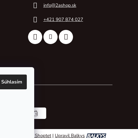
info
@
2ashop.sk
+421 907 874 027
Súhlasím
Vytvoril Shoptet
|
Upravil Balkys