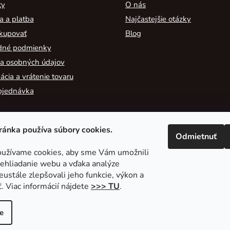
ty
O nás
a a platba
Najčastejšie otázky
kupovať
Blog
né podmienky
a osobných údajov
cia a vrátenie tovaru
bjednávka
ánka používa súbory cookies.
Odmietnuť
užívame cookies, aby sme Vám umožnili
ehliadanie webu a vďaka analýze
2A Acoustic
ustále zlepšovali jeho funkcie, výkon a
. Viac informácií nájdete
>>> TU
.
e
é.
Upraviť nastavenie cookies