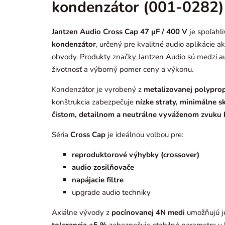
kondenzátor (001-0282)
Jantzen Audio Cross Cap 47 µF / 400 V
je spoľahl
kondenzátor
, určený pre kvalitné audio aplikácie 
obvody. Produkty značky
Jantzen Audio
sú medzi au
životnosť a výborný pomer ceny a výkonu.
Kondenzátor je vyrobený z
metalizovanej polyprop
konštrukcia zabezpečuje
nízke straty, minimálne s
čistom, detailnom a neutrálne vyváženom zvuku 
Séria
Cross Cap
je ideálnou voľbou pre:
reproduktorové výhybky (crossover)
audio zosilňovače
napájacie filtre
upgrade audio techniky
Axiálne vývody z
pocínovanej 4N medi
umožňujú je