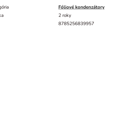
gória
Fóliové kondenzátory
ka
2 roky
8785256839957