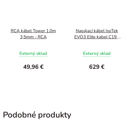
RCA kábel Tower 1.0m
Napájací kábel IsoTek
3,5mm - RCA
EVO3 Elite kabel C19 -
2.0m
Externý sklad
Externý sklad
49,96 €
629 €
Podobné produkty