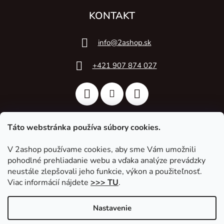
KONTAKT
info
@
2ashop.sk
+421 907 874 027
Táto webstránka používa súbory cookies.
V 2ashop používame cookies, aby sme Vám umožnili
2A Acoustic
pohodlné prehliadanie webu a vďaka analýze prevádzky
neustále zlepšovali jeho funkcie, výkon a použiteľnosť.
Viac informácií nájdete
>>> TU
.
Nastavenie