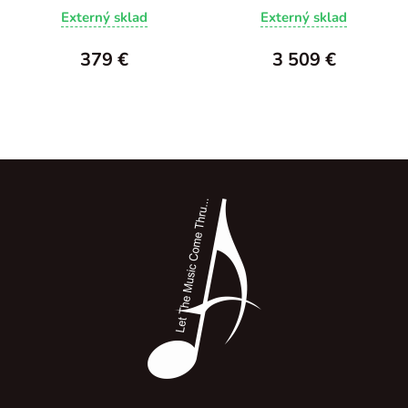
Externý sklad
Externý sklad
379 €
3 509 €
Z
á
p
ä
t
i
e