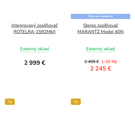
Doprava zadarmo
Integrovaný zosilňovač
Stereo zosilňovač
ROTELRA-1592MkII
MARANTZ Model 40N
Externý sklad
Externý sklad
2 999 €
2 499 €
(–10 %)
2 245 €
Tip
Tip