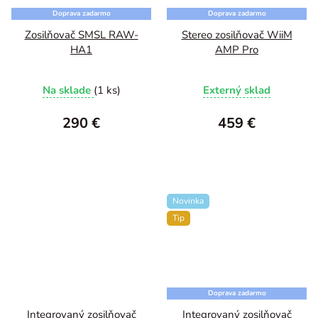
Doprava zadarmo
Doprava zadarmo
Zosilňovač SMSL RAW-
Stereo zosilňovač WiiM
HA1
AMP Pro
Na sklade
(1 ks)
Externý sklad
290 €
459 €
Novinka
Tip
Doprava zadarmo
Integrovaný zosilňovač
Integrovaný zosilňovač