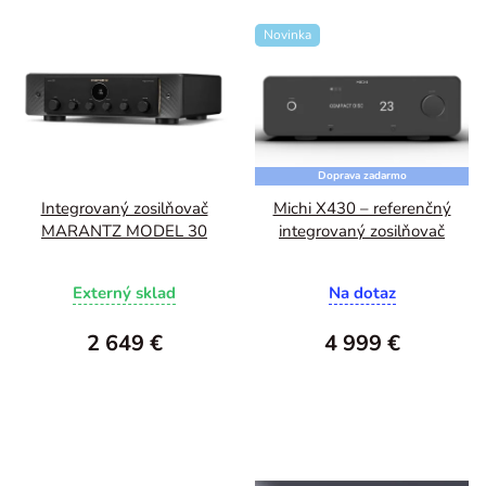
Novinka
Doprava zadarmo
Integrovaný zosilňovač
Michi X430 – referenčný
MARANTZ MODEL 30
integrovaný zosilňovač
Externý sklad
Na dotaz
2 649 €
4 999 €