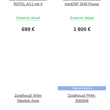
ROTEL A11 mk II
miniDSP SHD Power
Externý sklad
Externý sklad
699 €
1 800 €
Doprava zadarmo
Zosilňovač Wiim
Zosilňovač PMA-
Vibelink Amp
3000NE