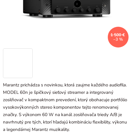
1 500 €
–3 %
Marantz prichádza s novinkou, ktorá zaujme každého audiofila.
MODEL 60n je špičkový sieťový streamer a integrovaný
zosilňovač v kompaktnom prevedení, ktorý obohacuje portfólio
vysokovýkonných stereo komponentov tejto renomovanej
značky. S výkonom 60 W na kanál zosilňovača triedy A/B je
navrhnutý pre tých, ktorí hľadajú kombináciu flexibility, výkonu
a legendárnej Marantz muzikality.