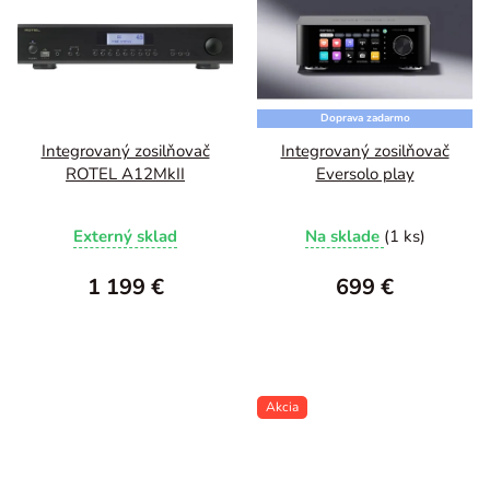
Doprava zadarmo
Integrovaný zosilňovač
Integrovaný zosilňovač
ROTEL A12MkII
Eversolo play
Externý sklad
Na sklade
(1 ks)
1 199 €
699 €
Akcia