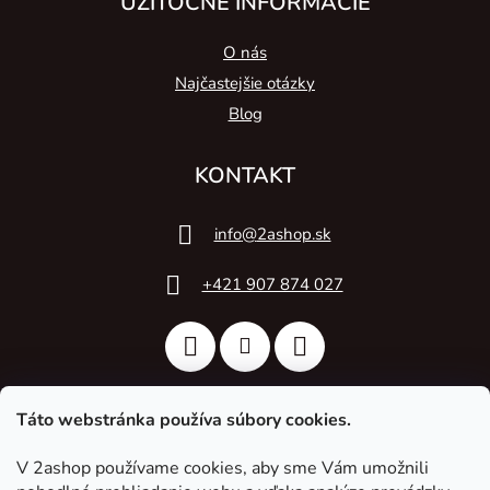
UŽITOČNÉ INFORMÁCIE
O nás
Najčastejšie otázky
Blog
KONTAKT
info
@
2ashop.sk
+421 907 874 027
Táto webstránka používa súbory cookies.
V 2ashop používame cookies, aby sme Vám umožnili
2A Acoustic