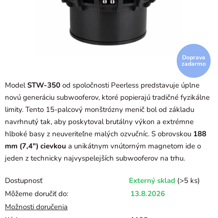
Doprava
zadarmo
Model
STW-350
od spoločnosti Peerless predstavuje úplne
novú generáciu subwooferov, ktoré popierajú tradičné fyzikálne
limity. Tento 15-palcový monštrózny menič bol od základu
navrhnutý tak, aby poskytoval brutálny výkon a extrémne
hlboké basy z neuveriteľne malých ozvučníc. S obrovskou
188
mm (7,4") cievkou
a unikátnym vnútorným magnetom ide o
jeden z technicky najvyspelejších subwooferov na trhu.
Dostupnosť
Externý sklad
(>5 ks)
Môžeme doručiť do:
13.8.2026
Možnosti doručenia