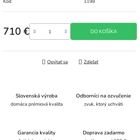
Kód:
1198
710 €
DO KOŠÍKA
Jednotková cena:
Opýtať sa
Zdieľať
Slovenská výroba
Odborníci na ozvučenie
domáca prémiová kvalita
zvuk, ktorý uchváti
Garancia kvality
Doprava zadarmo