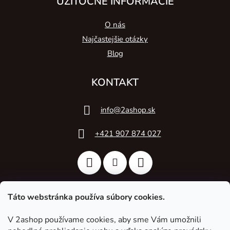
UŽITOČNÉ INFORMÁCIE
O nás
Najčastejšie otázky
Blog
KONTAKT
info
@
2ashop.sk
+421 907 874 027
Táto webstránka používa súbory cookies.
V 2ashop používame cookies, aby sme Vám umožnili
2A Acoustic