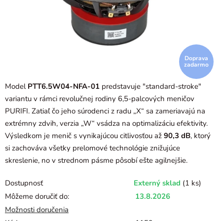
Doprava
zadarmo
Model
PTT6.5W04-NFA-01
predstavuje "standard-stroke"
variantu v rámci revolučnej rodiny 6,5-palcových meničov
PURIFI. Zatiaľ čo jeho súrodenci z radu „X“ sa zameriavajú na
extrémny zdvih, verzia „W“ vsádza na optimalizáciu efektivity.
Výsledkom je menič s vynikajúcou citlivosťou až
90,3 dB
, ktorý
si zachováva všetky prelomové technológie znižujúce
skreslenie, no v strednom pásme pôsobí ešte agilnejšie.
Dostupnosť
Externý sklad
(1 ks)
Môžeme doručiť do:
13.8.2026
Možnosti doručenia