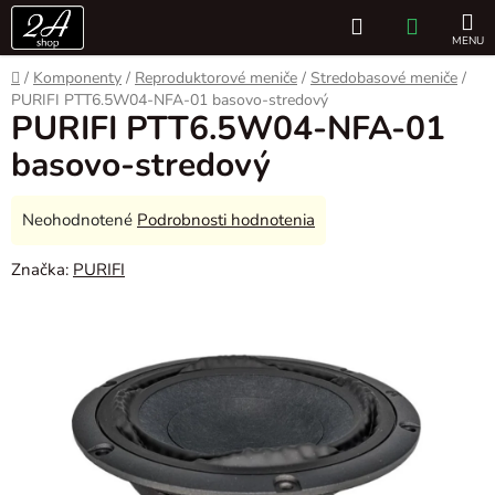
Prejsť
Hľadať
NÁKUP
na
obsah
KOŠÍK
Domov
/
Komponenty
/
Reproduktorové meniče
/
Stredobasové meniče
/
PURIFI PTT6.5W04-NFA-01 basovo-stredový
PURIFI PTT6.5W04-NFA-01
basovo-stredový
Priemerné
Neohodnotené
Podrobnosti hodnotenia
hodnotenie
Značka:
PURIFI
produktu
je
0,0
z
5
hviezdičiek.