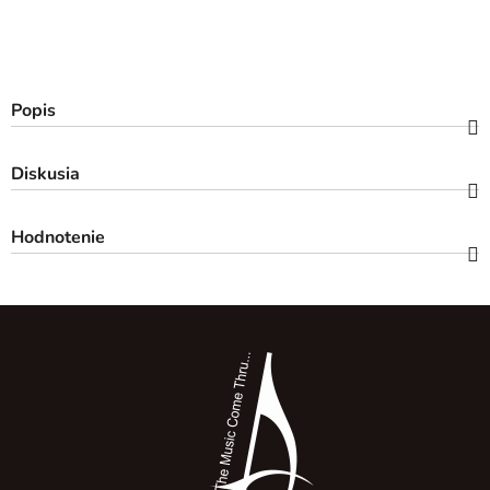
Popis
Diskusia
Hodnotenie
Z
á
p
ä
t
i