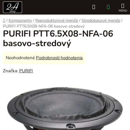
Prejsť
Hľadať
NÁKUP
na
obsah
KOŠÍK
Domov
/
Komponenty
/
Reproduktorové meniče
/
Stredobasové meniče
/
PURIFI PTT6.5X08-NFA-06 basovo-stredový
PURIFI PTT6.5X08-NFA-06
basovo-stredový
Priemerné
Neohodnotené
Podrobnosti hodnotenia
hodnotenie
Značka:
PURIFI
produktu
je
0,0
z
5
hviezdičiek.