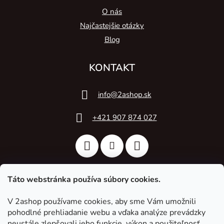
O nás
Najčastejšie otázky
Blog
KONTAKT
info
@
2ashop.sk
+421 907 874 027
Táto webstránka používa súbory cookies.
V 2ashop používame cookies, aby sme Vám umožnili
2A Acoustic
pohodlné prehliadanie webu a vďaka analýze prevádzky
neustále zlepšovali jeho funkcie, výkon a použiteľnosť.