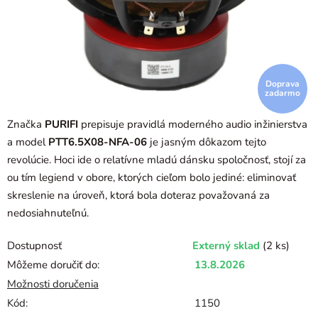
Doprava
zadarmo
Značka
PURIFI
prepisuje pravidlá moderného audio inžinierstva
a model
PTT6.5X08-NFA-06
je jasným dôkazom tejto
revolúcie. Hoci ide o relatívne mladú dánsku spoločnosť, stojí za
ou tím legiend v obore, ktorých cieľom bolo jediné: eliminovať
skreslenie na úroveň, ktorá bola doteraz považovaná za
nedosiahnuteľnú.
Dostupnosť
Externý sklad
(2 ks)
Môžeme doručiť do:
13.8.2026
Možnosti doručenia
Kód:
1150