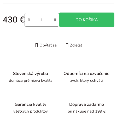
430 €
DO KOŠÍKA
Jednotková cena:
Opýtať sa
Zdieľať
Slovenská výroba
Odborníci na ozvučenie
domáca prémiová kvalita
zvuk, ktorý uchváti
Garancia kvality
Doprava zadarmo
všetkých produktov
pri nákupe nad 199 €