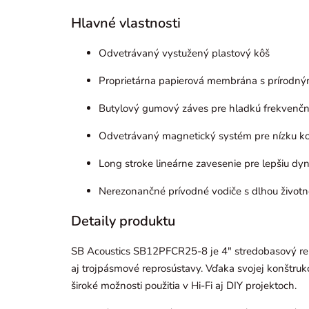
Hlavné vlastnosti
Odvetrávaný vystužený plastový kôš
Proprietárna papierová membrána s prírodný
Butylový gumový záves pre hladkú frekvenč
Odvetrávaný magnetický systém pre nízku k
Long stroke lineárne zavesenie pre lepšiu dy
Nerezonančné prívodné vodiče s dlhou životn
Detaily produktu
SB Acoustics SB12PFCR25-8 je 4" stredobasový re
aj trojpásmové reprosústavy. Vďaka svojej konštru
široké možnosti použitia v Hi-Fi aj DIY projektoch.