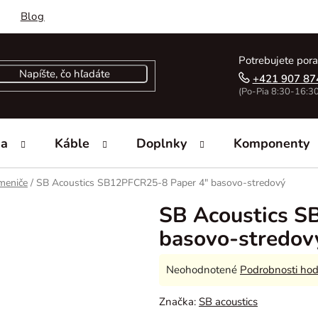
Blog
Potrebujete pora
+421 907 87
(Po-Pia 8:30-16:30
ka
Káble
Doplnky
Komponenty
meniče
/
SB Acoustics SB12PFCR25-8 Paper 4" basovo-stredový
SB Acoustics S
basovo-stredov
Priemerné
Neohodnotené
Podrobnosti hod
hodnotenie
Značka:
SB acoustics
produktu