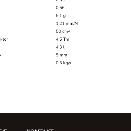
0.56
5.1 g
1.21 mm/N
50 cm²
ktor
4.5 Tm
4.3 l
x
5 mm
0.5 kg/s