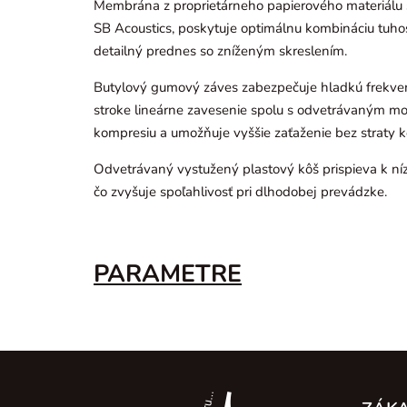
Membrána z proprietárneho papierového materiálu 
SB Acoustics, poskytuje optimálnu kombináciu tuhos
detailný prednes so zníženým skreslením.
Butylový gumový záves zabezpečuje hladkú frekven
stroke lineárne zavesenie spolu s odvetrávaným m
kompresiu a umožňuje vyššie zaťaženie bez straty k
Odvetrávaný vystužený plastový kôš prispieva k ní
čo zvyšuje spoľahlivosť pri dlhodobej prevádzke.
PARAMETRE
Z