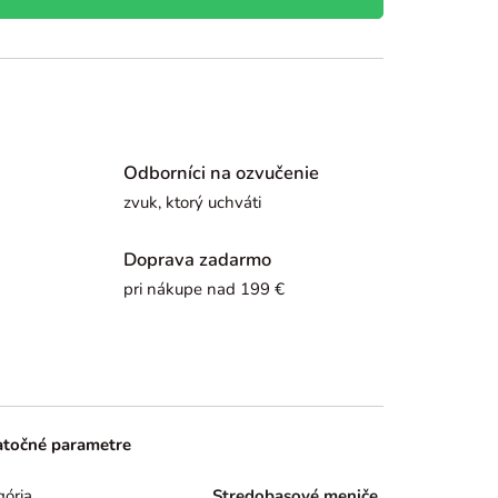
Odborníci na ozvučenie
zvuk, ktorý uchváti
Doprava zadarmo
pri nákupe nad 199 €
točné parametre
gória
Stredobasové meniče