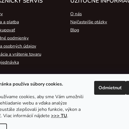
ZNÍCKY SERVIS
UŽITOČNÉ INFORMÁ
ty
O nás
a a platba
Najčastejšie otázky
kupovať
Blog
né podmienky
a osobných údajov
cia a vrátenie tovaru
bjednávka
ánka používa súbory cookies.
Odmietnuť
užívame cookies, aby sme Vám umožnili
ehliadanie webu a vďaka analýze
2A Acoustic
ustále zlepšovali jeho funkcie, výkon a
. Viac informácií nájdete
>>> TU
.