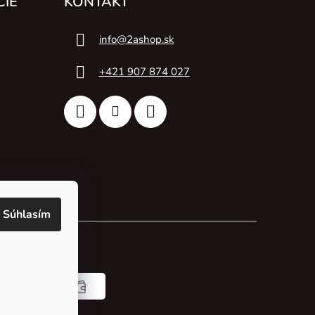
CIE
KONTAKT
info
@
2ashop.sk
+421 907 874 027
Súhlasím