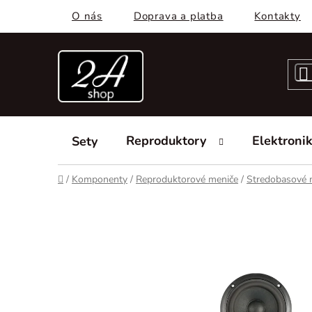
Prejsť
O nás
Doprava a platba
Kontakty
na
obsah
Reproduktory
Elektroni
Sety
Domov
/
Komponenty
/
Reproduktorové meniče
/
Stredobasové 