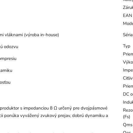
Záru
EAN
Mode
Séria
mi vláknami (výroba in-house)
Typ
nú odozvu
Prie
ompresiu
Výko
Impe
namiku
Citli
osťou
Prie
DC o
Indu
produktor s impedanciou 8 Ω určený pre dvojpásmové
Rezo
kcii ponúka vyvážený zvukový prejav, dobrú dynamiku a
(Fs)
Qms
Qes