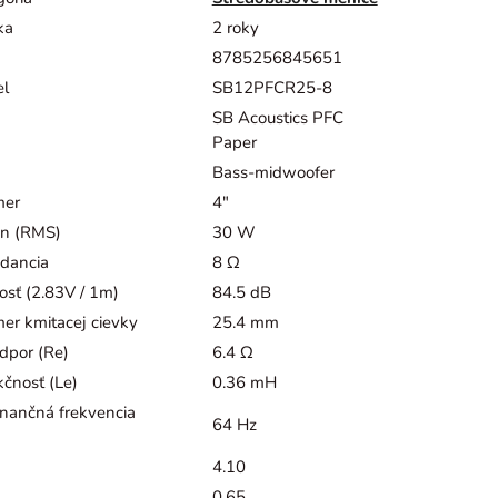
ka
2 roky
8785256845651
l
SB12PFCR25-8
SB Acoustics PFC
Paper
Bass-midwoofer
mer
4"
n (RMS)
30 W
dancia
8 Ω
vosť (2.83V / 1m)
84.5 dB
mer kmitacej cievky
25.4 mm
dpor (Re)
6.4 Ω
kčnosť (Le)
0.36 mH
nančná frekvencia
64 Hz
4.10
0.65