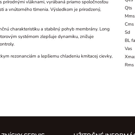
s prírodnými vláknami, vyrábaná priamo spoločnosťou
Qts
ti a vnútorného tlmenia. Výsledkom je prirodzený,
Mms
Cms
čnú charakteristiku a stabilný pohyb membrány. Long
Sd
otorovým systémom zlepšuje dynamiku, znižuje
BL fa
ontroly.
Vas
zkym rezonanciám a lepšiemu chladeniu kmitacej cievky,
Xma
Rms