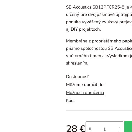
je
SB Acoustics SB12PFCR25-8 je 4
0,0
určený pre dvojpásmové aj trojpá
z
ponúka vyvážený zvukový prejav, 
5
aj DIY projektoch.
hviezdičiek.
Membrána z proprietárneho papie
priamo spoločnosťou SB Acoustics
vnútorného tlmenia. Výsledkom je
skreslením.
Dostupnosť
Môžeme doručiť do:
Možnosti doručenia
Kód:
28 €