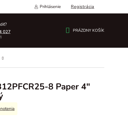
Prihlásenie
Registrácia
diť?
PRÁZDNY KOŠÍK
4 027
)
NÁKUPNÝ
KOŠÍK
B12PFCR25-8 Paper 4"
ý
notenia