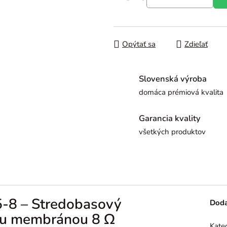
Jednotková cena:
Opýtať sa
Zdieľať
Slovenská výroba
domáca prémiová kvalita
Garancia kvality
všetkých produktov
-8 – Stredobasový
Doda
vou membránou 8 Ω
Kate