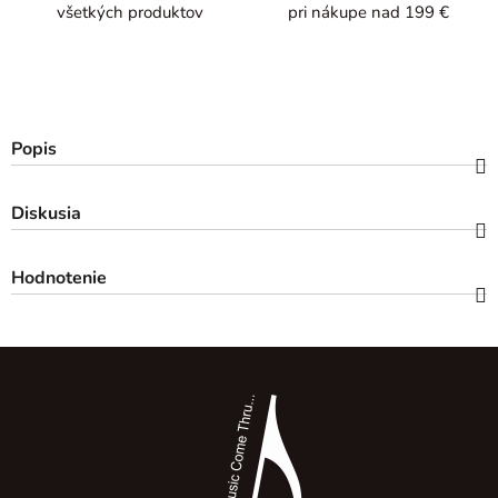
všetkých produktov
pri nákupe nad 199 €
Popis
Diskusia
Hodnotenie
Z
á
p
ä
t