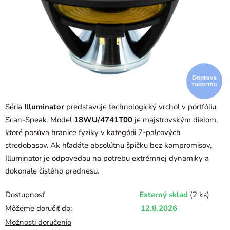
Doprava
zadarmo
Séria
Illuminator
predstavuje technologický vrchol v portfóliu
Scan-Speak. Model
18WU/4741T00
je majstrovským dielom,
ktoré posúva hranice fyziky v kategórii 7-palcových
stredobasov. Ak hľadáte absolútnu špičku bez kompromisov,
Illuminator je odpoveďou na potrebu extrémnej dynamiky a
dokonale čistého prednesu.
Dostupnosť
Externý sklad
(2 ks)
Môžeme doručiť do:
12.8.2026
Možnosti doručenia