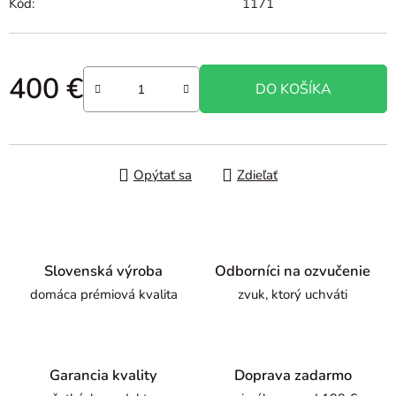
Kód:
1171
400 €
DO KOŠÍKA
Jednotková cena:
Opýtať sa
Zdieľať
Slovenská výroba
Odborníci na ozvučenie
domáca prémiová kvalita
zvuk, ktorý uchváti
Garancia kvality
Doprava zadarmo