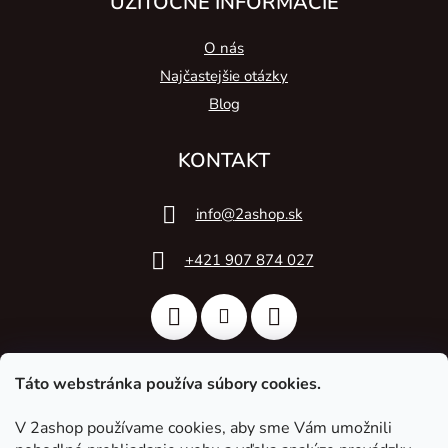
UŽITOČNÉ INFORMÁCIE
O nás
Najčastejšie otázky
Blog
KONTAKT
info
@
2ashop.sk
+421 907 874 027
Táto webstránka používa súbory cookies.
V 2ashop používame cookies, aby sme Vám umožnili
2A Acoustic