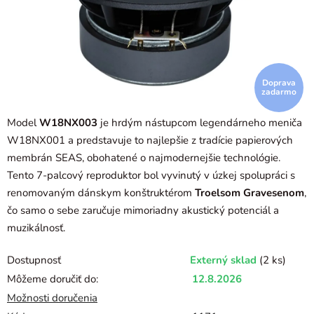
Doprava
zadarmo
Model
W18NX003
je hrdým nástupcom legendárneho meniča
W18NX001 a predstavuje to najlepšie z tradície papierových
membrán SEAS, obohatené o najmodernejšie technológie.
Tento 7-palcový reproduktor bol vyvinutý v úzkej spolupráci s
renomovaným dánskym konštruktérom
Troelsom Gravesenom
,
čo samo o sebe zaručuje mimoriadny akustický potenciál a
muzikálnosť.
Dostupnosť
Externý sklad
(2 ks)
Môžeme doručiť do:
12.8.2026
Možnosti doručenia