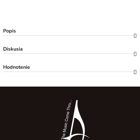
Popis
Diskusia
Hodnotenie
Z
á
p
ä
t
i