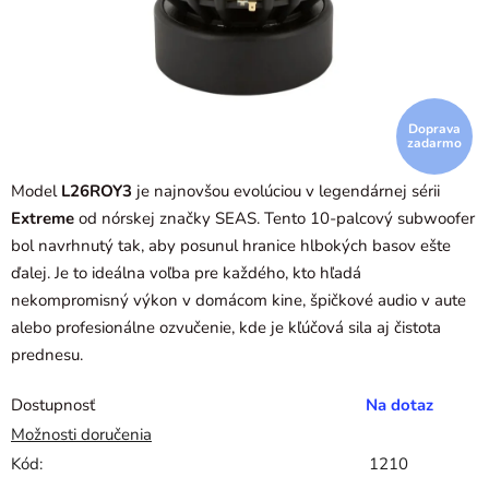
Doprava
zadarmo
Model
L26ROY3
je najnovšou evolúciou v legendárnej sérii
Extreme
od nórskej značky SEAS. Tento 10-palcový subwoofer
bol navrhnutý tak, aby posunul hranice hlbokých basov ešte
ďalej. Je to ideálna voľba pre každého, kto hľadá
nekompromisný výkon v domácom kine, špičkové audio v aute
alebo profesionálne ozvučenie, kde je kľúčová sila aj čistota
prednesu.
Dostupnosť
Na dotaz
Možnosti doručenia
Kód:
1210