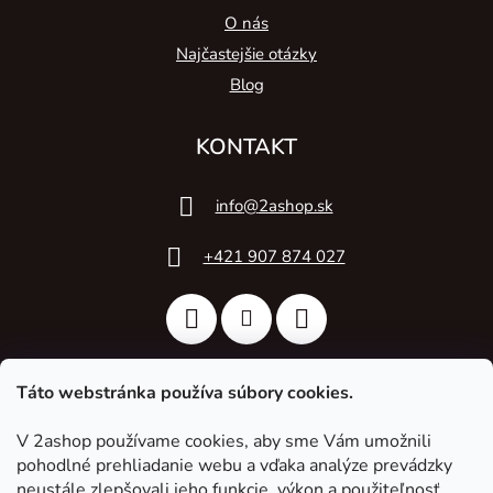
O nás
Najčastejšie otázky
Blog
KONTAKT
info
@
2ashop.sk
+421 907 874 027
Táto webstránka používa súbory cookies.
V 2ashop používame cookies, aby sme Vám umožnili
2A Acoustic
pohodlné prehliadanie webu a vďaka analýze prevádzky
neustále zlepšovali jeho funkcie, výkon a použiteľnosť.