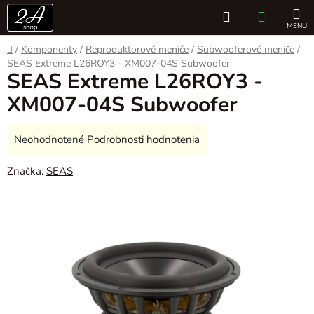
Prejsť
Hľadať
NÁKUP
na
obsah
KOŠÍK
Domov
/
Komponenty
/
Reproduktorové meniče
/
Subwooferové meniče
/
SEAS Extreme L26ROY3 - XM007-04S Subwoofer
SEAS Extreme L26ROY3 -
XM007-04S Subwoofer
Priemerné
Neohodnotené
Podrobnosti hodnotenia
hodnotenie
Značka:
SEAS
produktu
je
0,0
z
5
hviezdičiek.