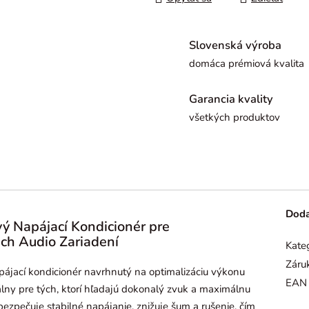
Slovenská výroba
domáca prémiová kvalita
Garancia kvality
všetkých produktov
Doda
 Napájací Kondicionér pre
ch Audio Zariadení
Kate
Záru
ájací kondicionér navrhnutý na optimalizáciu výkonu
EAN
eálny pre tých, ktorí hľadajú dokonalý zvuk a maximálnu
pečuje stabilné napájanie, znižuje šum a rušenie, čím