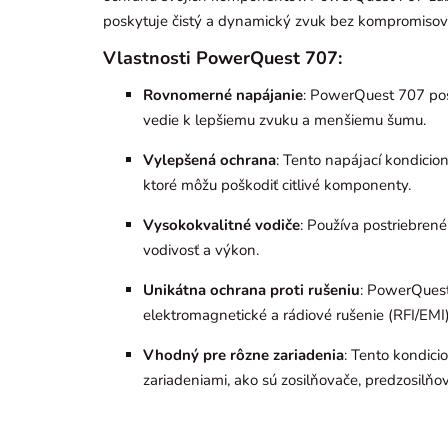
poskytuje čistý a dynamický zvuk bez kompromisov
Vlastnosti PowerQuest 707:
Rovnomerné napájanie
: PowerQuest 707 posky
vedie k lepšiemu zvuku a menšiemu šumu.
Vylepšená ochrana
: Tento napájací kondicio
ktoré môžu poškodiť citlivé komponenty.
Vysokokvalitné vodiče
: Používa postriebrené
vodivosť a výkon.
Unikátna ochrana proti rušeniu
: PowerQuest
elektromagnetické a rádiové rušenie (RFI/EMI)
Vhodný pre rôzne zariadenia
: Tento kondici
zariadeniami, ako sú zosilňovače, predzosilňo