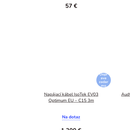
57 €
Dopr
ava
zadar
mo
Napájací kábel IsoTek EV03
Aud
Optimum EU – C15 3m
Na dotaz