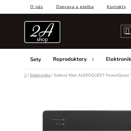
Prejsť
O nás
Doprava a platba
Kontakty
na
obsah
Reproduktory
Elektroni
Sety
Domov
/
Elektronika
/
Sieťový filter AUDIOQUEST PowerQuest 