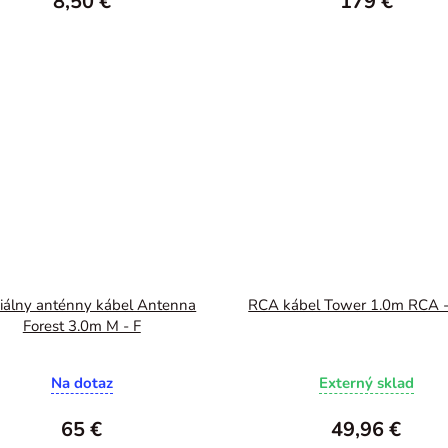
8,50 €
179 €
iálny anténny kábel Antenna
RCA kábel Tower 1.0m RCA 
Forest 3.0m M - F
Na dotaz
Externý sklad
65 €
49,96 €