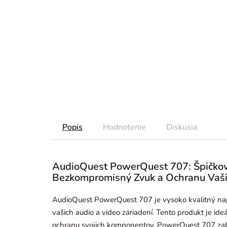
Popis
Hodnotenie
Diskusia
AudioQuest PowerQuest 707: Špičkový
Bezkompromisný Zvuk a Ochranu Vaši
AudioQuest PowerQuest 707 je vysoko kvalitný nap
vašich audio a video zariadení. Tento produkt je id
ochranu svojich komponentov. PowerQuest 707 zabez