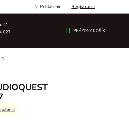
Prihlásenie
Registrácia
diť?
PRÁZDNY KOŠÍK
4 027
)
NÁKUPNÝ
KOŠÍK
 AUDIOQUEST
7
notenia