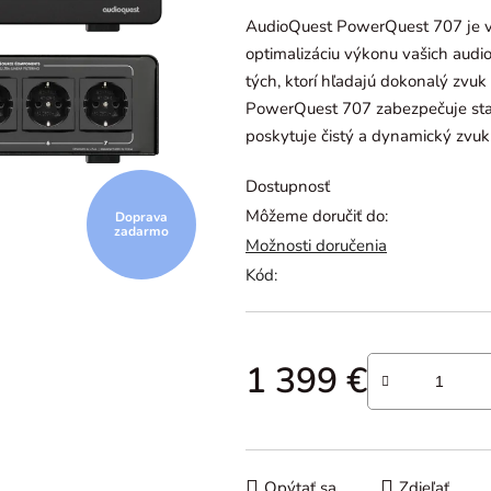
je
AudioQuest PowerQuest 707 je vy
0,0
optimalizáciu výkonu vašich audio
z
tých, ktorí hľadajú dokonalý zvu
5
PowerQuest 707 zabezpečuje stabi
hviezdičiek.
poskytuje čistý a dynamický zvu
Dostupnosť
Môžeme doručiť do:
Doprava
zadarmo
Možnosti doručenia
Kód:
1 399 €
Jednotková cena:
Opýtať sa
Zdieľať