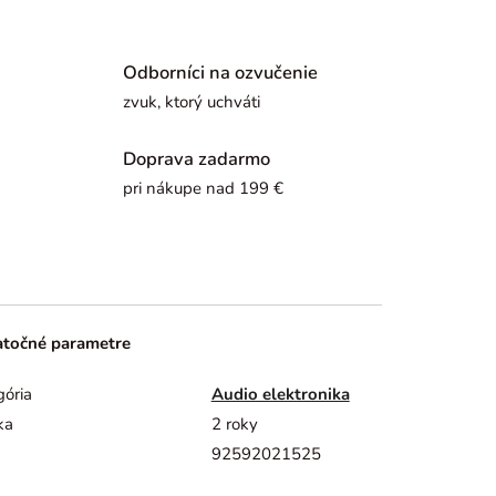
Odborníci na ozvučenie
zvuk, ktorý uchváti
Doprava zadarmo
pri nákupe nad 199 €
točné parametre
gória
Audio elektronika
ka
2 roky
92592021525