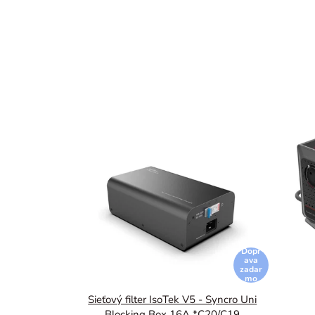
Dopr
ava
zadar
mo
Sieťový filter IsoTek V5 - Syncro Uni
Blocking Box 16A *C20/C19