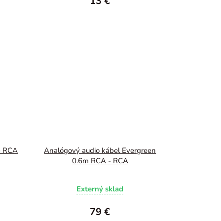
13 €
- RCA
Analógový audio kábel Evergreen
0.6m RCA - RCA
Externý sklad
79 €