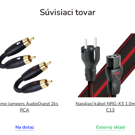
Súvisiaci tovar
amp Jumpers AudioQuest 2ks
Napájací kábel NRG-X3 1.0m
RCA
C13
Na dotaz
Externý sklad