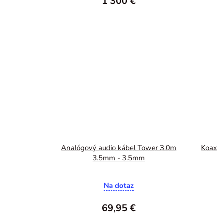
1 300 €
Analógový audio kábel Tower 3.0m
Koax
3.5mm - 3.5mm
Na dotaz
69,95 €