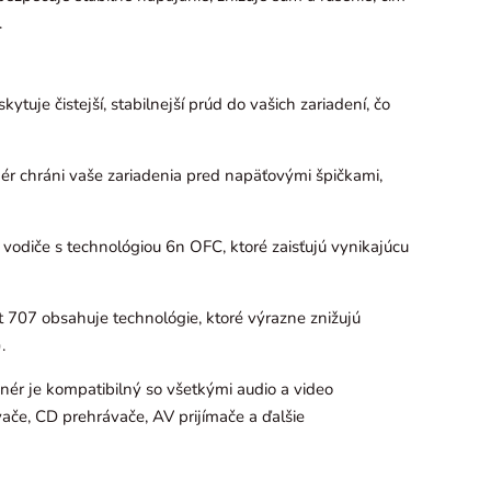
.
tuje čistejší, stabilnejší prúd do vašich zariadení, čo
nér chráni vaše zariadenia pred napäťovými špičkami,
 vodiče s technológiou 6n OFC, ktoré zaisťujú vynikajúcu
 707 obsahuje technológie, ktoré výrazne znižujú
.
onér je kompatibilný so všetkými audio a video
vače, CD prehrávače, AV prijímače a ďalšie