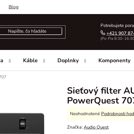
Blog
Potrebujete pora
+421 907 87
(Po-Pia 8:30-16:30
ka
Káble
Doplnky
Komponenty
707
Sieťový filter
PowerQuest 70
Priemerné
Neohodnotené
Podrobnosti hod
hodnotenie
Značka:
Audio Quest
produktu