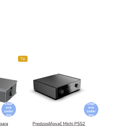
Tip
Dopr
Dopr
ava
ava
zadar
zadar
mo
mo
agara
Predzosilňovač Michi P5S2