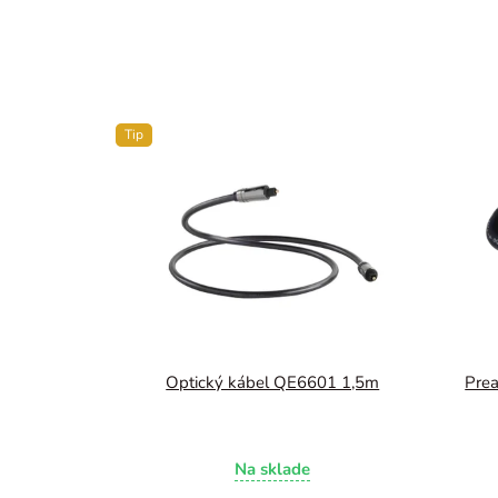
Tip
Optický kábel QE6601 1,5m
Pre
Na sklade