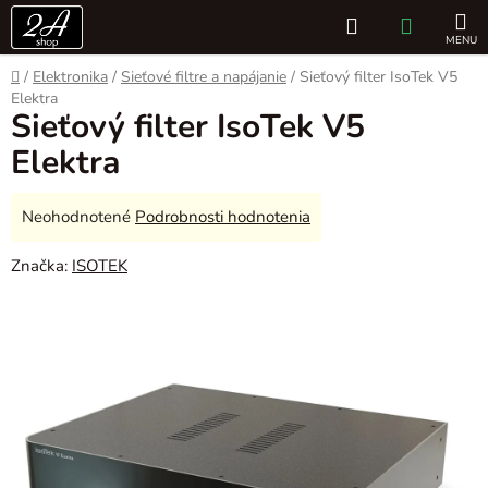
Prejsť
Hľadať
NÁKUP
na
obsah
KOŠÍK
Domov
/
Elektronika
/
Sieťové filtre a napájanie
/
Sieťový filter IsoTek V5
Elektra
Sieťový filter IsoTek V5
Elektra
Priemerné
Neohodnotené
Podrobnosti hodnotenia
hodnotenie
Značka:
ISOTEK
produktu
je
0,0
z
5
hviezdičiek.