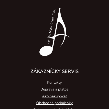
Z
á
p
ä
t
i
e
ZÁKAZNÍCKY SERVIS
Kontakty
Doprava a platba
Ako nakupovať
Obchodné podmienky