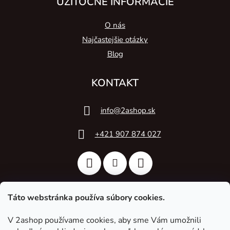
UŽITOČNÉ INFORMÁCIE
O nás
Najčastejšie otázky
Blog
KONTAKT
info
@
2ashop.sk
+421 907 874 027
Táto webstránka používa súbory cookies.
V 2ashop používame cookies, aby sme Vám umožnili
2A Acoustic