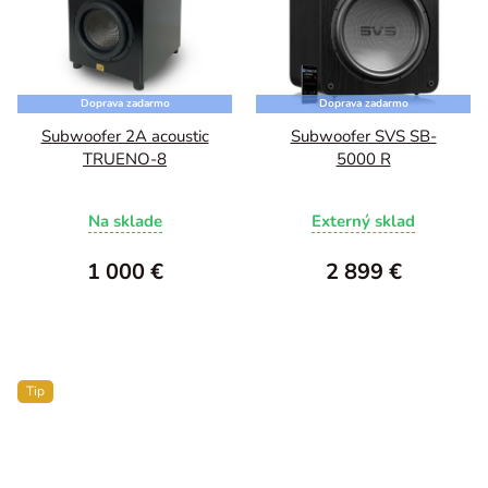
Doprava zadarmo
Doprava zadarmo
Subwoofer 2A acoustic
Subwoofer SVS SB-
TRUENO-8
5000 R
Na sklade
Externý sklad
1 000 €
2 899 €
Tip