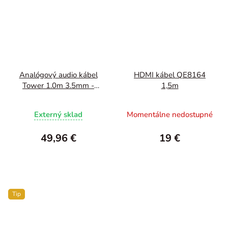
Analógový audio kábel
HDMI kábel QE8164
Tower 1.0m 3.5mm -
1,5m
3.5mm
Externý sklad
Momentálne nedostupné
49,96 €
19 €
Tip