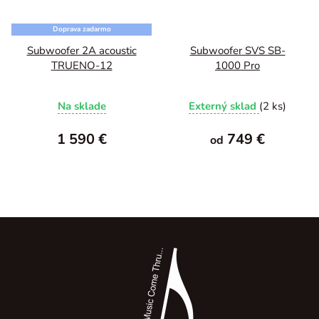
Doprava zadarmo
Subwoofer 2A acoustic
Subwoofer SVS SB-
TRUENO-12
1000 Pro
Na sklade
Externý sklad
(2 ks)
1 590 €
749 €
od
Z
á
p
ä
t