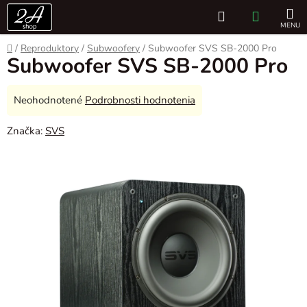
Prejsť
Hľadať
NÁKUP
na
obsah
KOŠÍK
Domov
/
Reproduktory
/
Subwoofery
/
Subwoofer SVS SB-2000 Pro
Subwoofer SVS SB-2000 Pro
Priemerné
Neohodnotené
Podrobnosti hodnotenia
hodnotenie
Značka:
SVS
produktu
je
0,0
z
5
hviezdičiek.