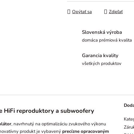
Opýtať sa
Zdieľať
Slovenská výroba
domáca prémiová kvalita
Garancia kvality
všetkých produktov
Doda
re HiFi reproduktory a subwoofery
Kate
olátor
, navrhnutý na optimalizáciu zvukového výkonu
Záru
inovatívny produkt je vybavený
precízne opracovaným