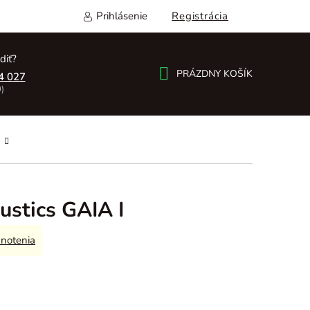
Prihlásenie
Registrácia
diť?
PRÁZDNY KOŠÍK
4 027
)
NÁKUPNÝ
KOŠÍK
ustics GAIA I
notenia