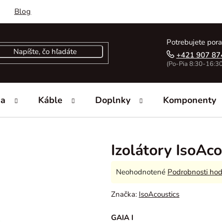
Blog
Potrebujete pora
+421 907 87
(Po-Pia 8:30-16:30
ka
Káble
Doplnky
Komponenty
Izolátory IsoAco
Priemerné
Neohodnotené
Podrobnosti hod
hodnotenie
Značka:
IsoAcoustics
produktu
je
GAIA I
0,0