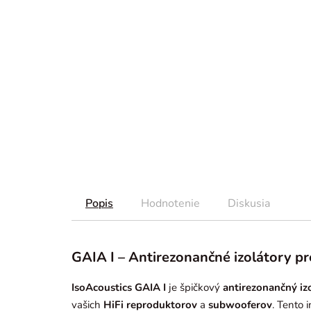
Popis
Hodnotenie
Diskusia
GAIA I – Antirezonančné izolátory p
IsoAcoustics GAIA I
je špičkový
antirezonančný iz
vašich
HiFi reproduktorov
a
subwooferov
. Tento 