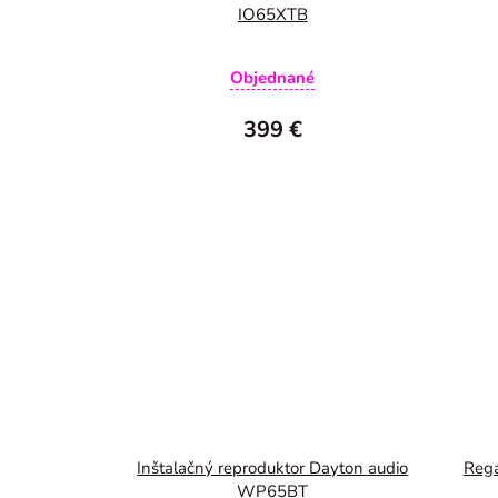
IO65XTB
Objednané
399 €
Inštalačný reproduktor Dayton audio
Regá
WP65BT