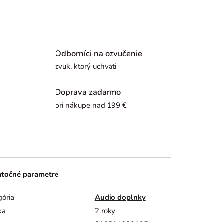
Odborníci na ozvučenie
zvuk, ktorý uchváti
Doprava zadarmo
pri nákupe nad 199 €
točné parametre
gória
Audio doplnky
ka
2 roky