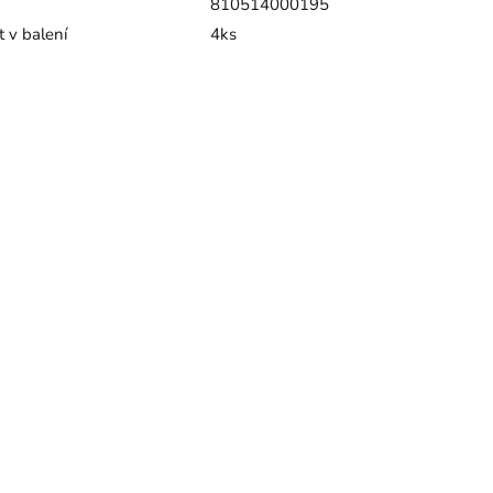
810514000195
 v balení
4ks