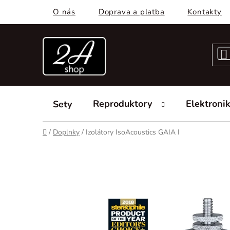
Prejsť
O nás
Doprava a platba
Kontakty
na
obsah
Reproduktory
Elektroni
Sety
Domov
/
Doplnky
/
Izolátory IsoAcoustics GAIA I