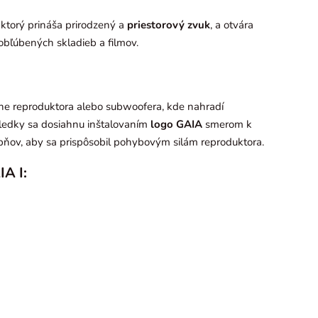
, ktorý prináša prirodzený a
priestorový zvuk
, a otvára
obľúbených skladieb a filmov.
e reproduktora alebo subwoofera, kde nahradí
ledky sa dosiahnu inštalovaním
logo GAIA
smerom k
upňov, aby sa prispôsobil pohybovým silám reproduktora.
IA I: