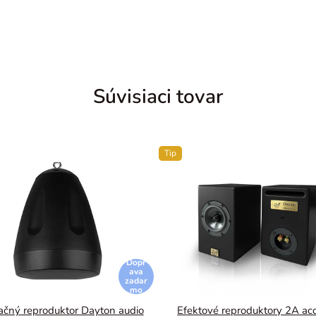
Súvisiaci tovar
Tip
Dopr
ava
zadar
mo
lačný reproduktor Dayton audio
Efektové reproduktory 2A aco