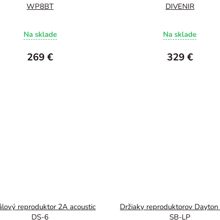
WP8BT
DIVENIR
Na sklade
Na sklade
269 €
329 €
lový reproduktor 2A acoustic
Držiaky reproduktorov Dayton
DS-6
SB-LP