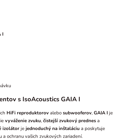
)
 I
návku
entov s IsoAcoustics GAIA I
ich
HiFi reproduktorov
alebo
subwooferov
,
GAIA I
je
šie
vyváženie zvuku
,
čistejší zvukový prednes
a
 izolátor
je
jednoduchý na inštaláciu
a poskytuje
tu a ochranu vašich zvukových zariadení.