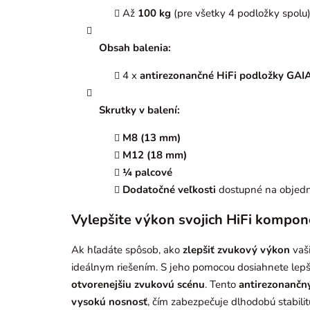
Až
100 kg
(pre všetky 4 podložky spolu
Obsah balenia:
4 x
antirezonančné HiFi podložky GAIA
Skrutky v balení:
M8 (13 mm)
M12 (18 mm)
¼ palcové
Dodatočné veľkosti
dostupné na objed
Vylepšite výkon svojich HiFi kompon
Ak hľadáte spôsob, ako
zlepšiť zvukový výkon
vaš
ideálnym riešením. S jeho pomocou dosiahnete lep
otvorenejšiu zvukovú scénu
. Tento
antirezonančný
vysokú nosnosť
, čím zabezpečuje dlhodobú stabili