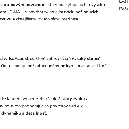
EAN
 chrómovým povrchom
, ktorý poskytuje nielen vysokú
Počet
osti
. GAIA I je navrhnutý na elimináciu
nežiaducich
 zvuku
a čistejšiemu zvukovému prednesu.
ncípy
IsoAcoustics
, ktoré zabezpečujú
vysoký stupeň
 čím eliminujú
nežiaduci bočný pohyb
a
oscilácie
, ktoré
dosiahnete výrazné zlepšenie
čistoty zvuku
a
ov
od tvrdo podporujúcich povrchov vedie k
u
dynamiku
a
detailnosť
.