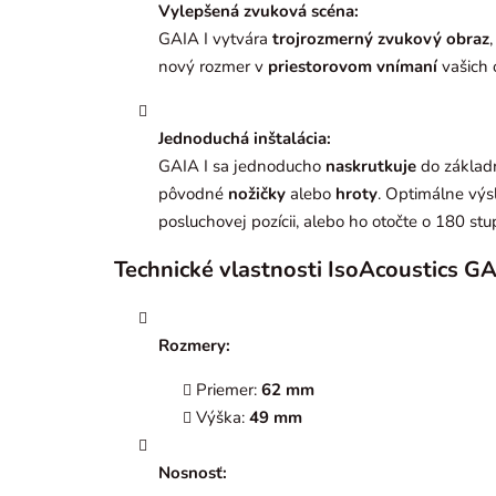
Vylepšená zvuková scéna:
GAIA I vytvára
trojrozmerný zvukový obraz
nový rozmer v
priestorovom vnímaní
vašich 
Jednoduchá inštalácia:
GAIA I sa jednoducho
naskrutkuje
do základn
pôvodné
nožičky
alebo
hroty
. Optimálne výs
posluchovej pozícii, alebo ho otočte o 180 st
Technické vlastnosti IsoAcoustics GA
Rozmery:
Priemer:
62 mm
Výška:
49 mm
Nosnosť: