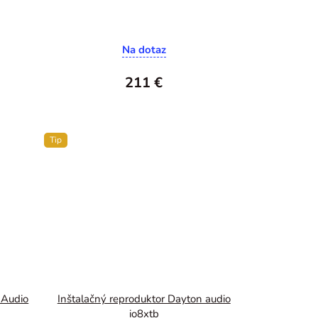
Na dotaz
211 €
Tip
 Audio
Inštalačný reproduktor Dayton audio
io8xtb