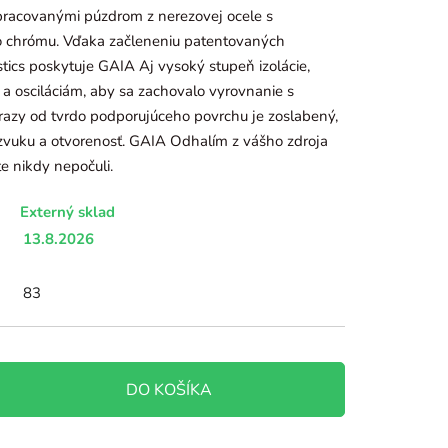
pracovanými púzdrom z nerezovej ocele s
 chrómu. Vďaka začleneniu patentovaných
tics poskytuje GAIA Aj vysoký stupeň izolácie,
 osciláciám, aby sa zachovalo vyrovnanie s
razy od tvrdo podporujúceho povrchu je zoslabený,
 zvuku a otvorenosť. GAIA Odhalím z vášho zdroja
te nikdy nepočuli.
Externý sklad
13.8.2026
83
DO KOŠÍKA