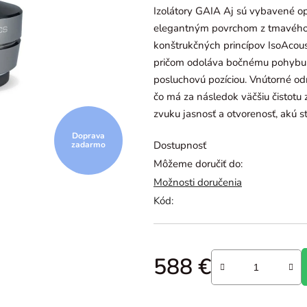
Izolátory GAIA Aj sú vybavené o
z
elegantným povrchom z tmavého
5
konštrukčných princípov IsoAcous
hviezdičiek.
pričom odoláva bočnému pohybu a
posluchovú pozíciou. Vnútorné od
čo má za následok väčšiu čistotu
zvuku jasnosť a otvorenosť, akú s
Doprava
Dostupnosť
zadarmo
Môžeme doručiť do:
Možnosti doručenia
Kód:
588 €
Jednotková cena: