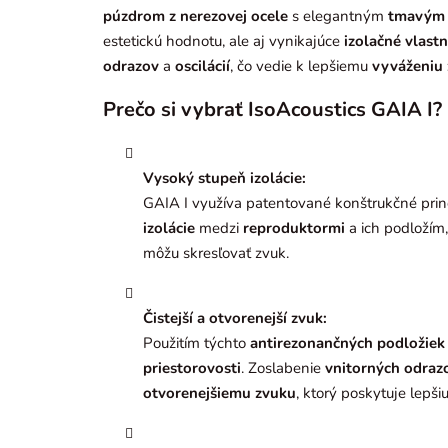
púzdrom z nerezovej ocele
s elegantným
tmavým
estetickú hodnotu, ale aj vynikajúce
izolačné vlastn
odrazov
a
oscilácií
, čo vedie k lepšiemu
vyváženiu
Prečo si vybrať IsoAcoustics GAIA I?
Vysoký stupeň izolácie:
GAIA I využíva patentované konštrukčné pri
izolácie
medzi
reproduktormi
a ich podložím,
môžu skresľovať zvuk.
Čistejší a otvorenejší zvuk:
Použitím týchto
antirezonančných podložiek
priestorovosti
. Zoslabenie
vnitorných odraz
otvorenejšiemu zvuku
, ktorý poskytuje lepši