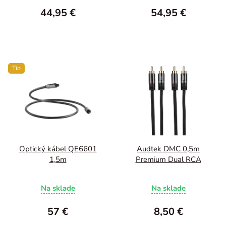
44,95 €
54,95 €
Tip
Optický kábel QE6601
Audtek DMC 0,5m
1,5m
Premium Dual RCA
Na sklade
Na sklade
57 €
8,50 €