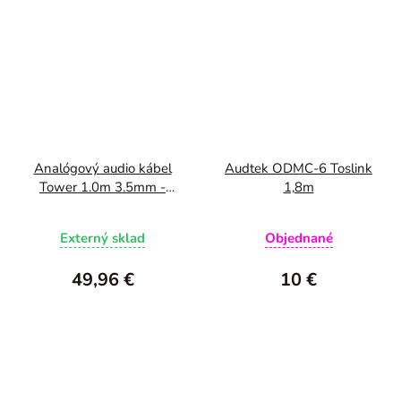
Analógový audio kábel
Audtek ODMC-6 Toslink
Tower 1.0m 3.5mm -
1,8m
3.5mm
Externý sklad
Objednané
49,96 €
10 €