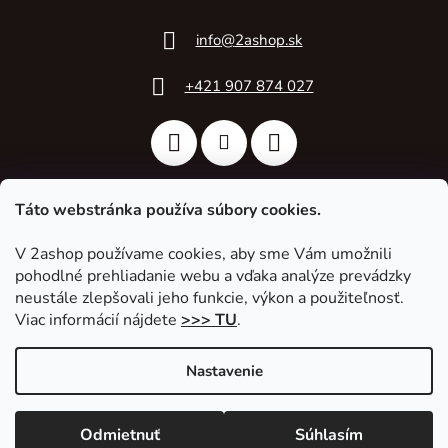
info
@
2ashop.sk
+421 907 874 027
Táto webstránka používa súbory cookies.
V 2ashop používame cookies, aby sme Vám umožnili
2A Acoustic
pohodlné prehliadanie webu a vďaka analýze prevádzky
neustále zlepšovali jeho funkcie, výkon a použiteľnosť.
Viac informácií nájdete
>>> TU
.
Nastavenie
Vytvoril Shoptet
|
Upravil Balkys
Odmietnuť
Súhlasím
Copyright 2026
2ashop.sk
. Všetky práva vyhradené.
Upraviť