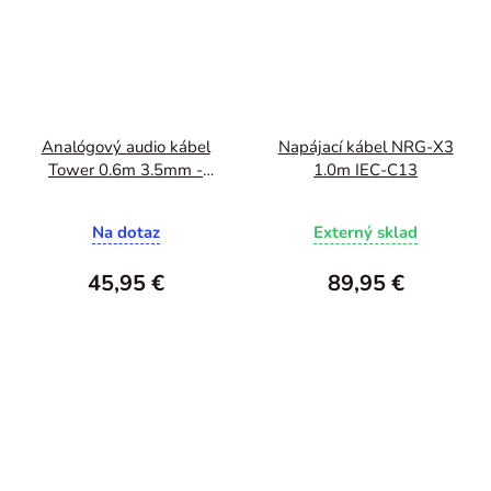
Analógový audio kábel
Napájací kábel NRG-X3
Tower 0.6m 3.5mm -
1.0m IEC-C13
3.5mm
Na dotaz
Externý sklad
45,95 €
89,95 €