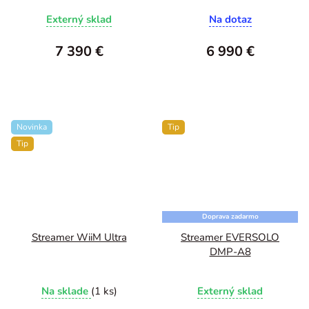
Externý sklad
Na dotaz
7 390 €
6 990 €
Novinka
Tip
Tip
Doprava zadarmo
Streamer WiiM Ultra
Streamer EVERSOLO
DMP-A8
Na sklade
(1 ks)
Externý sklad