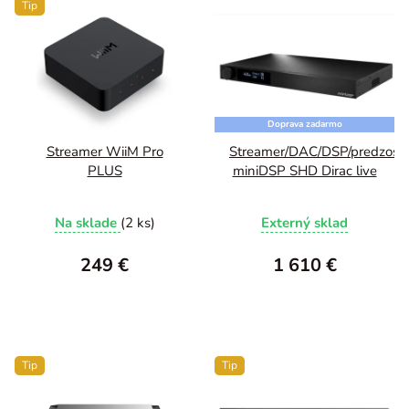
Tip
Doprava zadarmo
Streamer WiiM Pro
Streamer/DAC/DSP/predzosil
PLUS
miniDSP SHD Dirac live
Na sklade
(2 ks)
Externý sklad
249 €
1 610 €
Tip
Tip