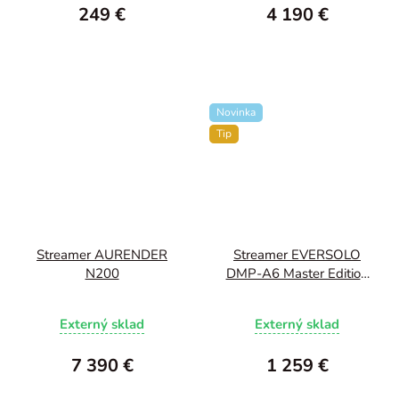
249 €
4 190 €
Novinka
Tip
Streamer AURENDER
Streamer EVERSOLO
N200
DMP-A6 Master Edition
Gen2
Externý sklad
Externý sklad
7 390 €
1 259 €