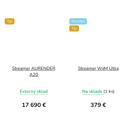
Tip
Novinka
Tip
Streamer AURENDER
Streamer WiiM Ultra
A20
Externý sklad
Na sklade
(1 ks)
17 690 €
379 €