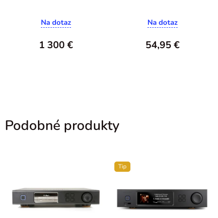
C15 3m
Na dotaz
Na dotaz
1 300 €
54,95 €
Podobné produkty
Tip