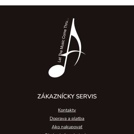
Z
á
p
ä
t
i
e
ZÁKAZNÍCKY SERVIS
Kontakty
Doprava a platba
Ako nakupovať