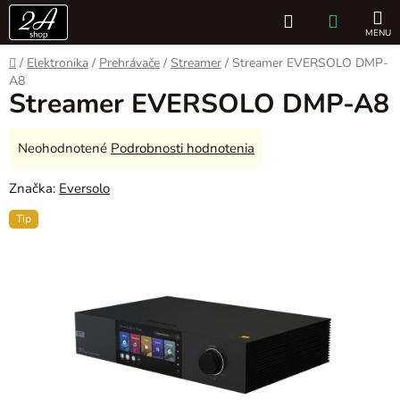
Prejsť
Hľadať
NÁKUP
na
obsah
KOŠÍK
Domov
/
Elektronika
/
Prehrávače
/
Streamer
/
Streamer EVERSOLO DMP-
A8
Streamer EVERSOLO DMP-A8
Priemerné
Neohodnotené
Podrobnosti hodnotenia
hodnotenie
Značka:
Eversolo
produktu
je
Tip
0,0
z
5
hviezdičiek.