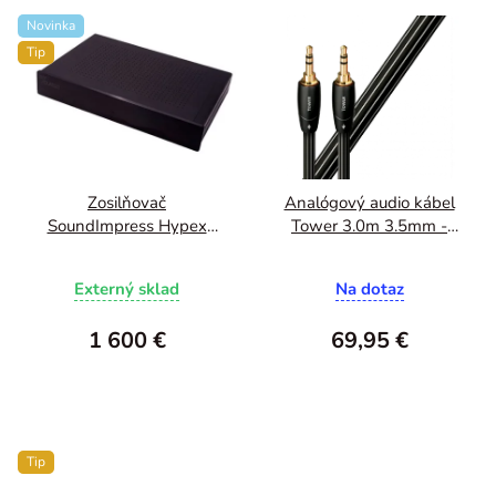
5
Novinka
hviezdičiek.
Tip
Zosilňovač
Analógový audio kábel
SoundImpress Hypex
Tower 3.0m 3.5mm -
Nilai
3.5mm
Externý sklad
Na dotaz
1 600 €
69,95 €
Tip