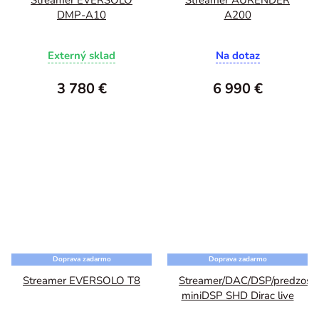
DMP-A10
A200
Externý sklad
Na dotaz
3 780 €
6 990 €
Doprava zadarmo
Doprava zadarmo
Streamer EVERSOLO T8
Streamer/DAC/DSP/predzosil
miniDSP SHD Dirac live