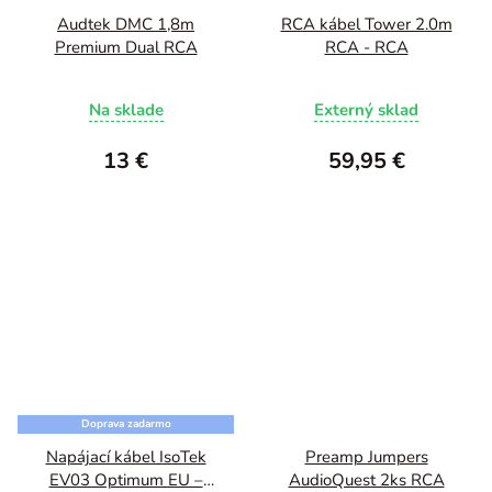
Audtek DMC 1,8m
RCA kábel Tower 2.0m
Premium Dual RCA
RCA - RCA
Na sklade
Externý sklad
13 €
59,95 €
Doprava zadarmo
Napájací kábel IsoTek
Preamp Jumpers
EV03 Optimum EU –
AudioQuest 2ks RCA