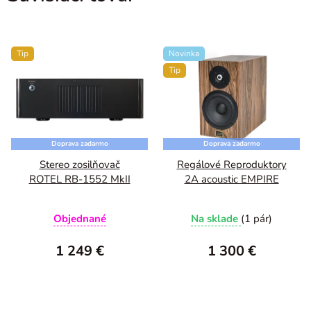
Tip
Novinka
Tip
Doprava zadarmo
Doprava zadarmo
Stereo zosilňovač
Regálové Reproduktory
ROTEL RB-1552 MkII
2A acoustic EMPIRE
Priemerné
Objednané
Na sklade
(1 pár)
hodnotenie
produktu
1 249 €
1 300 €
je
5,0
z